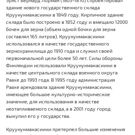
Эрнст Бернард Лорман (1803–1870) спроектировал
здание нового государственного склада
Круунунмакасиини в 1849 году. Кирпичное здание
склада было построено в 1852 году и вмещало 12000
бочек для зерна (объем одной бочки для зерна
составлял 165 литров). Круунунмакасиини
использовался в качестве государственного
зернохранилища до 1910 года и служил своей
первоначальной цели более 50 лет. Силы обороны
Финляндии использовали Круунунмакасиини в
качестве центрального склада военного округа
Раахе до 1993 года. В 1995 году администрация
Раахе арендовала здание Круунунмакасиини,
имеющее большое культурно-историческое
значение, для использования в качестве
неотапливаемого склада, а в 2001 году город
выкупил его у государства.
Круунунмакасиини претерпел большие изменения