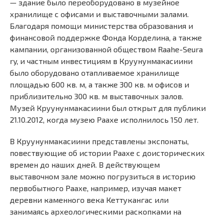
— здание было переоборудовано в музейное
хранилище с офисами и выставочными залами.
Благодаря помощи министерства образования и
финансовой поддержке Фонда Корделина, а также
кампании, организованной обществом Raahe-Seura
ry, и частным инвестициям в Круунунмакасиини
было оборудовано отапливаемое хранилище
площадью 600 кв. м, а также 300 кв. м офисов и
приблизительно 300 кв. м выставочных залов.
Музей Круунунмакасиини был открыт для публики
21.10.2012, когда музею Раахе исполнилось 150 лет.
В Круунунмакасиини представлены экспонаты,
повествующие об истории Раахе с доисторических
времен до наших дней. В действующем
выставочном зале можно погрузиться в историю
первобытного Раахе, например, изучая макет
деревни каменного века Кеттукангас или
занимаясь археологическими раскопками на