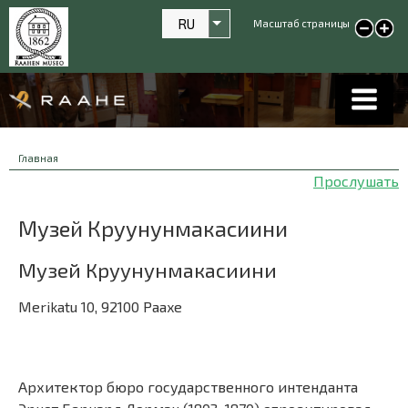
RU
Масштаб страницы
Список дополнительных де
smaller text
large
text
Строка
You
Главная
навигации
are
Прослушать
here:
Музей Круунунмакасиини
Музей Круунунмакасиини
Merikatu 10, 92100 Paaxe
Архитектор бюро государственного интенданта