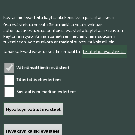
Ota yhteyttä!
Käytämme evästeitä käyttäjäkokemuksen parantamiseen
Yhteystiedot
Osa evästeistä on välttämättömiä ja ne aktivoidaan
Henkilökunta
automaattisesti. Vapaaehtoisia evästeitä käytetään sivuston
Anna palautetta
käytön analysointiin ja sosiaalisen median ominaisuuksien
tukemiseen. Voit muokata antamiasi suostumuksia milloin
Museo Facebookissa
Museo Instagramissa
tahansa Evästeasetukset-linkin kautta.
Lisätietoa evästeistä.
Museo Youtubessa
Välttämättömät evästeet
Tilastolliset evästeet
Tutustu!
Sosiaalisen median evästeet
Henkilötietojen käsittely
Saavutettavuusseloste
Hyväksyn valitut evästeet
Sivukartta
Haku
Hyväksyn kaikki evästeet
Poista hyväksyntä