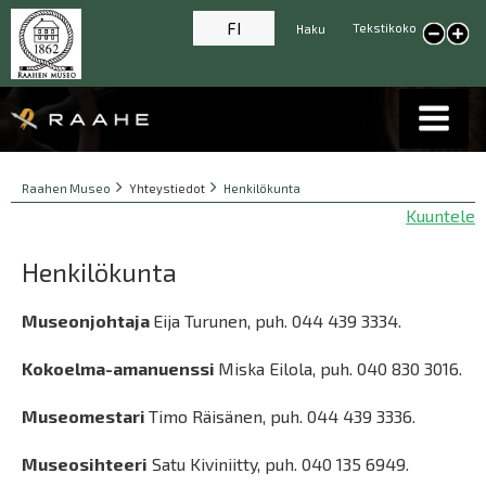
FI
Tekstikoko
Haku
Pienennä tekstikokoa
Suur
tekst
Breadcrumbs
You
Raahen Museo
Yhteystiedot
Henkilökunta
are
Kuuntele
here:
Henkilökunta
Museonjohtaja
Eija Turunen, puh. 044 439 3334.
Kokoelma-amanuenssi
Miska Eilola, puh. 040 830 3016.
Museomestari
Timo Räisänen, puh. 044 439 3336.
Museosihteeri
Satu Kiviniitty, puh. 040 135 6949.