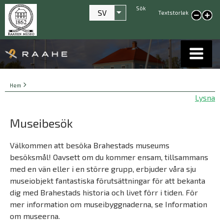
Sök
SV
Textstorlek
Visa fler åtgärder
smaller text
large
text
Länkstigar
You
Hem
are
Lysna
here:
Museibesök
Välkommen att besöka Brahestads museums
besöksmål! Oavsett om du kommer ensam, tillsammans
med en vän eller i en större grupp, erbjuder våra sju
museiobjekt fantastiska förutsättningar för att bekanta
dig med Brahestads historia och livet förr i tiden. För
mer information om museibyggnaderna, se Information
om museerna.