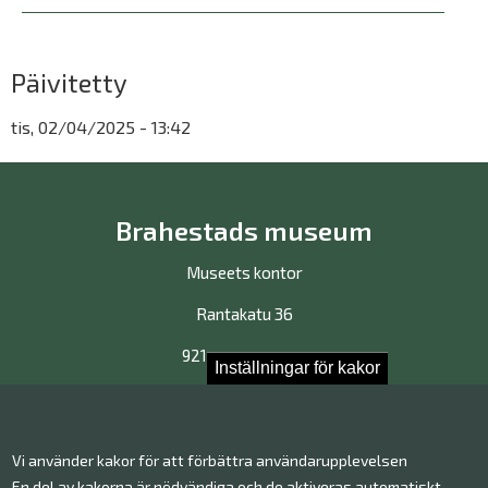
Päivitetty
tis, 02/04/2025 - 13:42
Brahestads museum
Museets kontor
Rantakatu 36
92100 Brahestad
Inställningar för kakor
Kontakta oss!
Vi använder kakor för att förbättra användarupplevelsen
Kontakt information
En del av kakorna är nödvändiga och de aktiveras automatiskt.