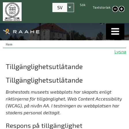
Sök
SV
Textstorlek
Visa fler åtgärder
smaller text
large
text
Länkstigar
You
Hem
are
Lysna
here:
Tillgänglighetsutlåtande
Tillgänglighetsutlåtande
Brahestads museets webbplats har skapats enligt
riktlinjerna för tillgänglighet, Web Content Accessibility
(WCAG), på nivån AA. I testningen av webbplatsen har
stadens personal deltagit.
Respons på tillgänglighet