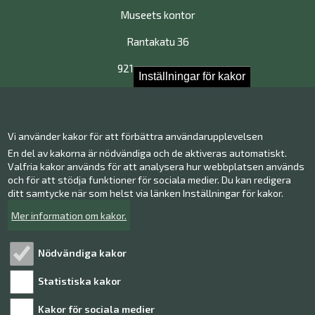
Museets kontor
Rantakatu 36
92100 Brahestad
Inställningar för kakor
Kontakta oss!
Vi använder kakor för att förbättra användarupplevelsen
En del av kakorna är nödvändiga och de aktiveras automatiskt.
Kontakt information
Ge respons
Valfria kakor används för att analysera hur webbplatsen används
och för att stödja funktioner för sociala medier. Du kan redigera
ditt samtycke när som helst via länken Inställningar för kakor.
Facebook
Instagram
Mer information om kakor.
Twitter
Youtube
Nödvändiga kakor
Statistiska kakor
Läs mer!
Kakor för sociala medier