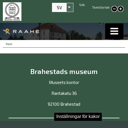
Sök
SV
Textstorlek
Visa fler åtgärder
smaller text
large
text
Länkstigar
You
Hem
are
here:
Brahestads museum
Museets kontor
Rantakatu 36
92100 Brahestad
Inställningar för kakor
Kontakta oss!