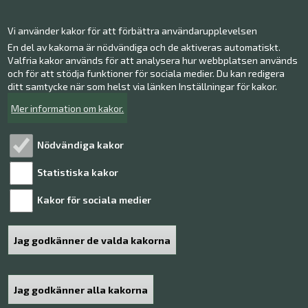
Kontakt information
Vi använder kakor för att förbättra användarupplevelsen
Ge respons
En del av kakorna är nödvändiga och de aktiveras automatiskt.
Valfria kakor används för att analysera hur webbplatsen används
Facebook
och för att stödja funktioner för sociala medier. Du kan redigera
Instagram
ditt samtycke när som helst via länken Inställningar för kakor.
Twitter
Mer information om kakor.
Youtube
Nödvändiga kakor
Statistiska kakor
Läs mer!
Kakor för sociala medier
Behandling av personuppgifter
Tillgänglighetsutlåtande
Jag godkänner de valda kakorna
Sidkarta
Jag godkänner alla kakorna
Återkalla samtycke