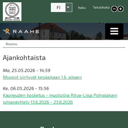
FI
Tekstikoko
Listaa lisätoiminnot
Haku
Pienennä tekstikokoa
Suur
tekst
Breadcrumbs
You
Etusivu
are
Ajankohtaista
here:
Ma, 25.05.2026 - 14:59
Museot siirtyvät kesäaikaan 1.6. alkaen
Ke, 06.05.2026 - 15:56
Kauneuden kosketus - muotoilija Ritva-Liisa Pohjalaisen
juhlanäyttely 13.6.2026 - 23.8.2026