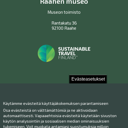
Raahen museo
Museon toimisto
Rantakatu 36
92100 Raahe
Evästeasetukset
Ota yhteyttä!
Käytämme evästeitä käyttäjäkokemuksen parantamiseen
Yhteystiedot
Osa evästeistä on välttämättömiä ja ne aktivoidaan
Henkilökunta
automaattisesti. Vapaaehtoisia evästeitä käytetään sivuston
Anna palautetta
käytön analysointiin ja sosiaalisen median ominaisuuksien
tukemiseen. Voit muokata antamiasi suostumuksia milloin