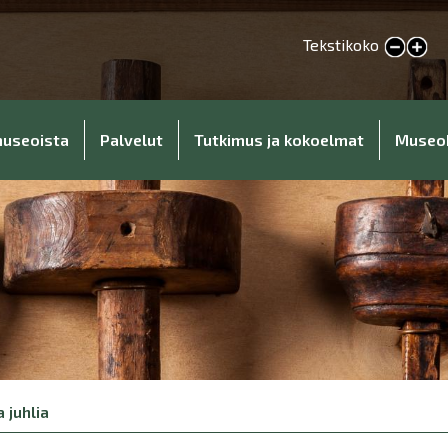
Tekstikoko
Pienennä tekstikokoa
Suurenna tekstikokoa
museoista
Palvelut
Tutkimus ja kokoelmat
Museo
 juhlia