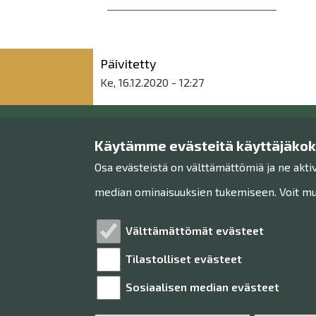
Päivitetty
Ke, 16.12.2020 - 12:27
Käytämme evästeitä käyttäjäko
Raahen museo
Osa evästeistä on välttämättömiä ja ne akti
Museon toimisto
median ominaisuuksien tukemiseen. Voit muo
Rantakatu 36
92100 Raahe
Välttämättömät evästeet
Tilastolliset evästeet
Sosiaalisen median evästeet