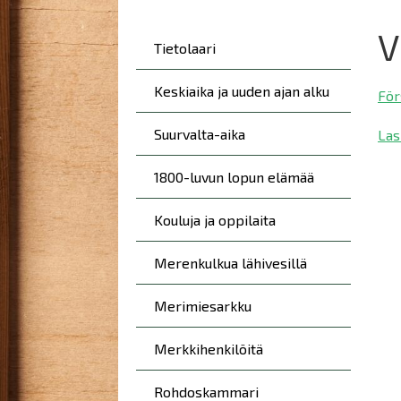
here:
V
Päävalikko
Tietolaari
Keskiaika ja uuden ajan alku
För
Suurvalta-aika
Las
1800-luvun lopun elämää
Kouluja ja oppilaita
Merenkulkua lähivesillä
Merimiesarkku
Merkkihenkilöitä
Rohdoskammari