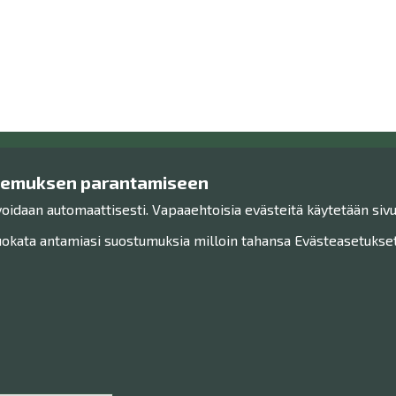
kemuksen parantamiseen
Ota yhteyttä!
Tutu
voidaan automaattisesti. Vapaaehtoisia evästeitä käytetään sivu
Yhteystiedot
Henkilöt
Henkilökunta
Saavute
kata antamiasi suostumuksia milloin tahansa Evästeasetukset-
Anna palautetta
Sivukart
Haku
Museo Facebookissa
Museo Instagramissa
Museo Youtubessa