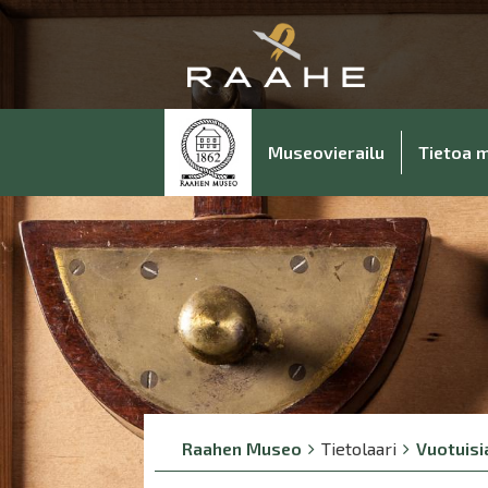
Museovierailu
Tietoa 
Breadcrumbs
You
Raahen Museo
Tietolaari
Vuotuisia
are