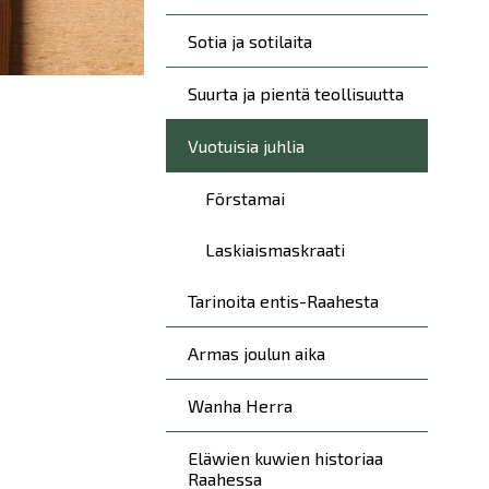
Sotia ja sotilaita
Suurta ja pientä teollisuutta
Vuotuisia juhlia
Förstamai
Laskiaismaskraati
Tarinoita entis-Raahesta
Armas joulun aika
Wanha Herra
Eläwien kuwien historiaa
Raahessa