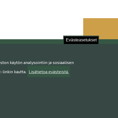
Evästeasetukset
stu!
ston käytön analysointiin ja sosiaalisen
ietojen käsittely
ttavuusseloste
linkin kautta.
Lisätietoa evästeistä.
ta