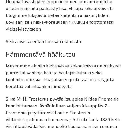
Huomattavasti yleisempi on nimen johdannainen tai
oikeammin siitä pätkäisty Iisa. Ehkäpä joku arvoisista
blogimme lukijoista tietää kuitenkin ainakin yhden
Loviisan, sen niskavuorelaisen? Kuuluu ehdottomasti
yleissivistykseen.
Seuraavassa erään Lovisan elämästä.
Hämmentävä hääkutsu
Museomme ah niin kiehtovissa kokoelmissa on muhkeat
pumaskat vanhoja hää- ja hautajaiskutsuja sekä
kuolinilmoituksia.
Hääkutsujen joukossa on eräs, joka
herättää vähintäänkin ihmetystä.
Siinä M. H. Frosterus pyytää kauppias Niklas Friemania
kunnioittamaan läsnäolollaan veljensä kauppias Z.
Franzénin ja tyttärensä Louise Frosteriin
vihkimistapahtumaa huomenna,
5. toukokuuta 1829 kello
viisi iltapäivällä. Siis meneekö Louise naimisiin enonsa