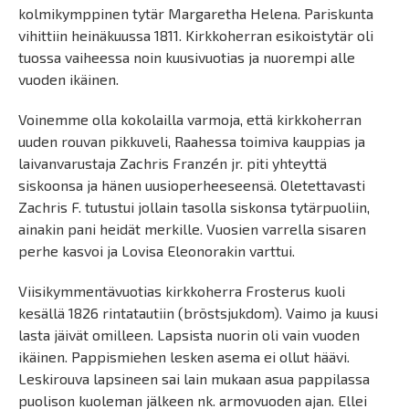
kolmikymppinen tytär Margaretha Helena. Pariskunta
vihittiin heinäkuussa 1811. Kirkkoherran esikoistytär oli
tuossa vaiheessa noin kuusivuotias ja nuorempi alle
vuoden ikäinen.
Voinemme olla kokolailla varmoja, että kirkkoherran
uuden rouvan pikkuveli, Raahessa toimiva kauppias ja
laivanvarustaja Zachris Franzén jr. piti yhteyttä
siskoonsa ja hänen uusioperheeseensä. Oletettavasti
Zachris F. tutustui jollain tasolla siskonsa tytärpuoliin,
ainakin pani heidät merkille. Vuosien varrella sisaren
perhe kasvoi ja Lovisa Eleonorakin varttui.
Viisikymmentävuotias kirkkoherra Frosterus kuoli
kesällä 1826 rintatautiin (bröstsjukdom). Vaimo ja kuusi
lasta jäivät omilleen. Lapsista nuorin oli vain vuoden
ikäinen. Pappismiehen lesken asema ei ollut häävi.
Leskirouva lapsineen sai lain mukaan asua pappilassa
puolison kuoleman jälkeen nk. armovuoden ajan. Ellei