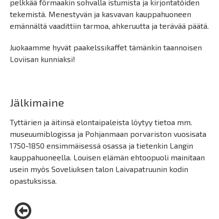
pelkkää förmaakin sohvalla istumista ja kirjontatöiden
tekemistä. Menestyvän ja kasvavan kauppahuoneen
emännältä vaadittiin tarmoa, ahkeruutta ja terävää päätä.
Juokaamme hyvät paakelssikaffet tämänkin taannoisen
Loviisan kunniaksi!
Jälkimaine
Tyttärien ja äitinsä elontaipaleista löytyy tietoa mm.
museuumiblogissa ja Pohjanmaan porvariston vuosisata
1750-1850 ensimmäisessä osassa ja tietenkin Langin
kauppahuoneella. Louisen elämän ehtoopuoli mainitaan
usein myös Soveliuksen talon Laivapatruunin kodin
opastuksissa.