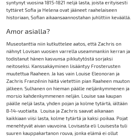
syntynyt vuosina 1815-1821 neljä lasta, joista erityisesti
tyttäret Sofia ja Helena ovat jääneet raahelaiseen
historiaan, Sofian aikaansaannostahan juhlittiin keväällä.
Amor asialla?
Museotanttia niin kutkuttelee aatos, että Zachris on
nähnyt Lovisan vuosien varrella useammankin kerran ja
todistanut hänen kasvunsa pikkutytöstä sorjaksi
neitoseksi. Kanssakäyminen lisääntyy Frosterusten
muutettua Raaheen. Ja kas vain Louise Eleonoran ja
Zachris Franzénin häitä vietettiin pian Raaheen muuton
jälkeen. Sulhanen on hieman päälle neljänkymmenen ja
morsio kahdenkymmenen neljän. Louise saa kaupan
päälle neljä lasta, yhden pojan ja kolme tytärtä, iältään
8-14-vuotiaita.
Louisa ja Zachris saavat aikanaan
kaikkiaan viisi lasta, kolme tytärtä ja kaksi poikaa. Pojat
menehtyvät aivan vauvoina. Lovisasta eli Louisesta tuli
suuren kauppakartanon rouva, jonka elämä ei ollut