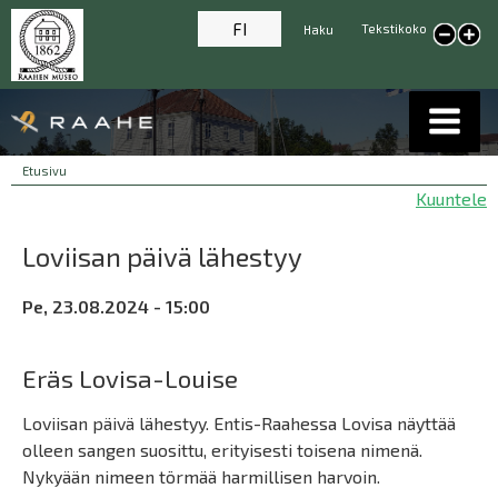
FI
Tekstikoko
Haku
Pienennä tekstikokoa
Suur
tekst
Breadcrumbs
You
Etusivu
are
Kuuntele
here:
Loviisan päivä lähestyy
Pe, 23.08.2024 - 15:00
Eräs Lovisa-Louise
Loviisan päivä lähestyy. Entis-Raahessa Lovisa näyttää
olleen sangen suosittu, erityisesti toisena nimenä.
Nykyään nimeen törmää harmillisen harvoin.