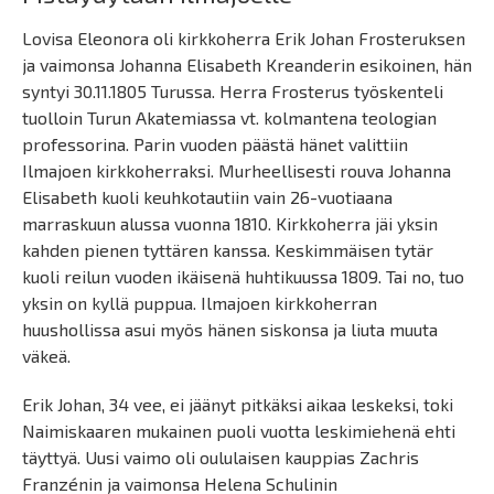
Lovisa Eleonora oli kirkkoherra Erik Johan Frosteruksen
ja vaimonsa Johanna Elisabeth Kreanderin esikoinen, hän
syntyi 30.11.1805 Turussa. Herra Frosterus työskenteli
tuolloin Turun Akatemiassa vt. kolmantena teologian
professorina. Parin vuoden päästä hänet valittiin
Ilmajoen kirkkoherraksi. Murheellisesti rouva Johanna
Elisabeth kuoli keuhkotautiin vain 26-vuotiaana
marraskuun alussa vuonna 1810. Kirkkoherra jäi yksin
kahden pienen tyttären kanssa. Keskimmäisen tytär
kuoli reilun vuoden ikäisenä huhtikuussa 1809. Tai no, tuo
yksin on kyllä puppua. Ilmajoen kirkkoherran
huushollissa asui myös hänen siskonsa ja liuta muuta
väkeä.
Erik Johan, 34 vee, ei jäänyt pitkäksi aikaa leskeksi, toki
Naimiskaaren mukainen puoli vuotta leskimiehenä ehti
täyttyä. Uusi vaimo oli oululaisen kauppias Zachris
Franzénin ja vaimonsa Helena Schulinin