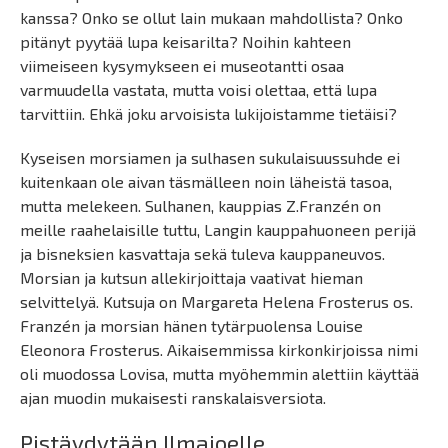
kanssa? Onko se ollut lain mukaan mahdollista? Onko
pitänyt pyytää lupa keisarilta? Noihin kahteen
viimeiseen kysymykseen ei museotantti osaa
varmuudella vastata, mutta voisi olettaa, että lupa
tarvittiin. Ehkä joku arvoisista lukijoistamme tietäisi?
Kyseisen morsiamen ja sulhasen sukulaisuussuhde ei
kuitenkaan ole aivan täsmälleen noin läheistä tasoa,
mutta melekeen. Sulhanen, kauppias Z.Franzén on
meille raahelaisille tuttu, Langin kauppahuoneen perijä
ja bisneksien kasvattaja sekä tuleva kauppaneuvos.
Morsian ja kutsun allekirjoittaja vaativat hieman
selvittelyä. Kutsuja on Margareta Helena Frosterus os.
Franzén ja morsian hänen tytärpuolensa Louise
Eleonora Frosterus. Aikaisemmissa kirkonkirjoissa nimi
oli muodossa Lovisa, mutta myöhemmin alettiin käyttää
ajan muodin mukaisesti ranskalaisversiota.
Pistäydytään Ilmajoelle