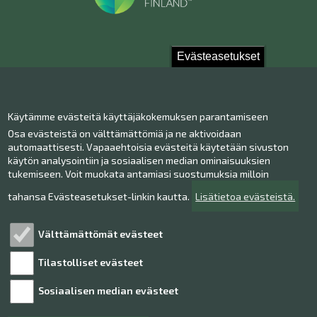
Evästeasetukset
Ota yhteyttä!
Käytämme evästeitä käyttäjäkokemuksen parantamiseen
Yhteystiedot
Osa evästeistä on välttämättömiä ja ne aktivoidaan
Henkilökunta
automaattisesti. Vapaaehtoisia evästeitä käytetään sivuston
Anna palautetta
käytön analysointiin ja sosiaalisen median ominaisuuksien
tukemiseen. Voit muokata antamiasi suostumuksia milloin
Museo Facebookissa
Museo Instagramissa
tahansa Evästeasetukset-linkin kautta.
Lisätietoa evästeistä.
Museo Youtubessa
Välttämättömät evästeet
Tilastolliset evästeet
Tutustu!
Sosiaalisen median evästeet
Henkilötietojen käsittely