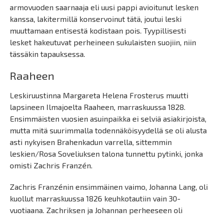
armovuoden saarnaaja eli uusi pappi avioitunut lesken
kanssa, lakitermillä konservoinut tätä, joutui leski
muuttamaan entisestä kodistaan pois. Tyypillisesti
lesket hakeutuvat perheineen sukulaisten suojiin, niin
tässäkin tapauksessa.
Raaheen
Leskiruustinna Margareta Helena Frosterus muutti
lapsineen Ilmajoelta Raaheen, marraskuussa 1828.
Ensimmäisten vuosien asuinpaikka ei selviä asiakirjoista,
mutta mitä suurimmalla todennäköisyydellä se oli alusta
asti nykyisen Brahenkadun varrella, sittemmin
leskien/Rosa Soveliuksen talona tunnettu pytinki, jonka
omisti Zachris Franzén.
Zachris Franzénin ensimmäinen vaimo, Johanna Lang, oli
kuollut marraskuussa 1826 keuhkotautiin vain 30-
vuotiaana. Zachriksen ja Johannan perheeseen oli