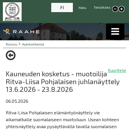
FI
Tekstikoko
Haku
Pienennä tekstikokoa
Suur
tekst
Breadcrumbs
You
Etusivu
Ajankohtaista
are
here:
Kuuntele
Kauneuden kosketus - muotoilija
Ritva-Liisa Pohjalaisen juhlanäyttely
13.6.2026 - 23.8.2026
06.05.2026
Ritva-Liisa Pohjalaisen elämäntyönäyttely vie
aikamatkalle suomalaiseen muotoiluun. Usean kohteen
yhteisnäyttely avaa pysäyttävällä tavalla suomalaisen