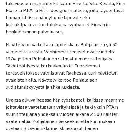
takavuosien mahtimerkit kuten Piretta, Silo, Kestilä, Finn
Flare ja P.T.A. ja Ril´s-designermallisto, joita täydentävät
Linnan juhlissa nähdyt uniikkipuvut sekä
kutsukilpailuvoiton tuloksena syntyneet Finnairin
henkilökunnan palveluasut.
Näyttely on vaikuttava läpileikkaus Pohjalaisen yli 50-
vuotisesta urasta. Vanhimmat teokset ovat vuodelta
1974, jolloin Pohjalainen valmistui muotitaiteilijaksi
Taideteollisesta korkeakoulusta. Tuoreimmat
teräsveistokset valmistuvat Raahessa juuri näyttelyn
avajaisten alla. Näyttely kertoo Pohjalaisen
uudistumiskyvystä ja ahkeruudesta.
Uransa alkuvaiheessa hän työskenteli kaikissa maamme
johtavissa vaatetusalan yrityksissä ja teki yksin PTA:n
suunnittelijana yhdeksän vuoden aikana 2 500 naisten
vaatemallia. Pohjalainen laskeekin, että kun mukaan
otetaan Ril’s-nimikkomerkkinsä asut, hänen