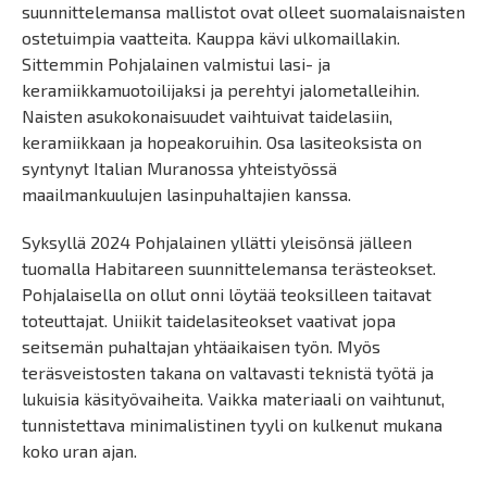
suunnittelemansa mallistot ovat olleet suomalaisnaisten
ostetuimpia vaatteita. Kauppa kävi ulkomaillakin.
Sittemmin Pohjalainen valmistui lasi- ja
keramiikkamuotoilijaksi ja perehtyi jalometalleihin.
Naisten asukokonaisuudet vaihtuivat taidelasiin,
keramiikkaan ja hopeakoruihin. Osa lasiteoksista on
syntynyt Italian Muranossa yhteistyössä
maailmankuulujen lasinpuhaltajien kanssa.
Syksyllä 2024 Pohjalainen yllätti yleisönsä jälleen
tuomalla Habitareen suunnittelemansa terästeokset.
Pohjalaisella on ollut onni löytää teoksilleen taitavat
toteuttajat. Uniikit taidelasiteokset vaativat jopa
seitsemän puhaltajan yhtäaikaisen työn. Myös
teräsveistosten takana on valtavasti teknistä työtä ja
lukuisia käsityövaiheita. Vaikka materiaali on vaihtunut,
tunnistettava minimalistinen tyyli on kulkenut mukana
koko uran ajan.