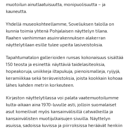
muotoilun ainutlaatuisuutta, monipuolisuutta – ja
kauneutta.
Yhdellä museokohteellamme, Soveliuksen talolla on
kunnia toimia yhtenä Pohjalaisen näyttelyn tilana.
Raahen vanhimman asuinrakennuksen alakerran
näyttelytilaan esille tulee upeita lasiveistoksia.
Tapahtumatalon gallerioiden runsas kokonaisuus sisältää
150 teosta ja esinettä: näyttäviä taidelasiteoksia,
hopeakoruja, uniikkeja iltapukuja, pienoismalleja, ryijyjä,
keramiikkaa sekä teräsveistoksia, joista kookkain kohoaa
lähes kahden metrin korkeuteen.
Kirjaston näyttelytilassa voi palata vaatemuotoilumme
kulta-aikaan aina 1970-luvulle asti, jolloin suomalaiset
asut komeilivat myös kansainvälisillä catwalkeilla ja
kansainvälisten muotijulkaisujen sivuilla. Näyttelyn
asuissa, sadoissa kuvissa ja piirroksissa heräävät henkiin