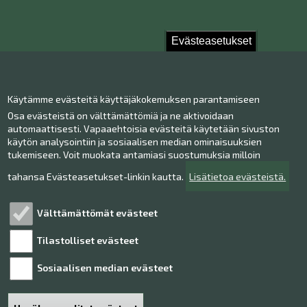
Evästeasetukset
Ota yhteyttä!
Käytämme evästeitä käyttäjäkokemuksen parantamiseen
Yhteystiedot
Osa evästeistä on välttämättömiä ja ne aktivoidaan
Henkilökunta
automaattisesti. Vapaaehtoisia evästeitä käytetään sivuston
Anna palautetta
käytön analysointiin ja sosiaalisen median ominaisuuksien
tukemiseen. Voit muokata antamiasi suostumuksia milloin
Museo Facebookissa
Museo Instagramissa
tahansa Evästeasetukset-linkin kautta.
Lisätietoa evästeistä.
Museo Youtubessa
Välttämättömät evästeet
Tilastolliset evästeet
Tutustu!
Sosiaalisen median evästeet
Henkilötietojen käsittely
Saavutettavuusseloste