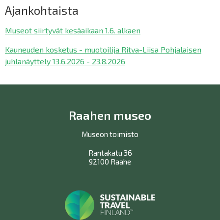
Ajankohtaista
Museot siirtyvät kesäaikaan 1.6. alkaen
Kauneuden kosketus - muotoilija Ritva-Liisa Pohjalaisen
juhlanäyttely 13.6.2026 - 23.8.2026
Raahen museo
Museon toimisto
Rantakatu 36
92100 Raahe