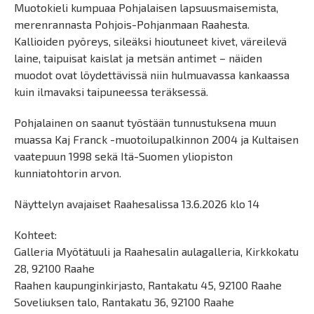
Muotokieli kumpuaa Pohjalaisen lapsuusmaisemista,
merenrannasta Pohjois-Pohjanmaan Raahesta.
Kallioiden pyöreys, sileäksi hioutuneet kivet, väreilevä
laine, taipuisat kaislat ja metsän antimet – näiden
muodot ovat löydettävissä niin hulmuavassa kankaassa
kuin ilmavaksi taipuneessa teräksessä.
Pohjalainen on saanut työstään tunnustuksena muun
muassa Kaj Franck -muotoilupalkinnon 2004 ja Kultaisen
vaatepuun 1998 sekä Itä-Suomen yliopiston
kunniatohtorin arvon.
Näyttelyn avajaiset Raahesalissa 13.6.2026 klo 14
Kohteet:
Galleria Myötätuuli ja Raahesalin aulagalleria, Kirkkokatu
28, 92100 Raahe
Raahen kaupunginkirjasto, Rantakatu 45, 92100 Raahe
Soveliuksen talo, Rantakatu 36, 92100 Raahe