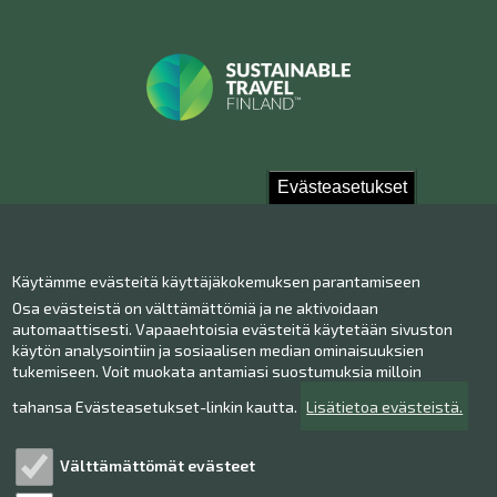
Evästeasetukset
Ota yhteyttä!
Käytämme evästeitä käyttäjäkokemuksen parantamiseen
Yhteystiedot
Osa evästeistä on välttämättömiä ja ne aktivoidaan
Henkilökunta
automaattisesti. Vapaaehtoisia evästeitä käytetään sivuston
Anna palautetta
käytön analysointiin ja sosiaalisen median ominaisuuksien
tukemiseen. Voit muokata antamiasi suostumuksia milloin
Museo Facebookissa
Museo Instagramissa
tahansa Evästeasetukset-linkin kautta.
Lisätietoa evästeistä.
Museo Youtubessa
Välttämättömät evästeet