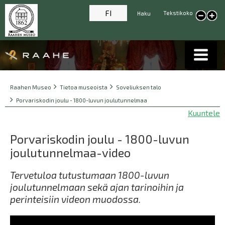
FI
Tekstikoko
Haku
Pienennä tekstikokoa
Suur
tekst
Breadcrumbs
You
Raahen Museo
Tietoa museoista
Soveliuksen talo
are
Porvariskodin joulu - 1800-luvun joulutunnelmaa
here:
Kuuntele
Porvariskodin joulu - 1800-luvun
joulutunnelmaa-video
Tervetuloa tutustumaan 1800-luvun
joulutunnelmaan sekä ajan tarinoihin ja
perinteisiin videon muodossa.