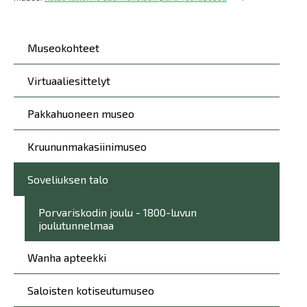
Päävalikko
Museokohteet
Virtuaaliesittelyt
Pakkahuoneen museo
Kruununmakasiinimuseo
Soveliuksen talo
Porvariskodin joulu - 1800-luvun
joulutunnelmaa
Wanha apteekki
Saloisten kotiseutumuseo