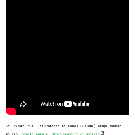
Joulun alla Soveliuksen talossa -tallenne (9:29 min.). Tekijä: Raahen
museo.
Katso tallenne suurikokoisempana YouTubessa
.