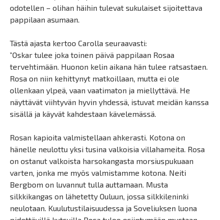
odotellen – olihan häihin tulevat sukulaiset sijoitettava
pappilaan asumaan.
Tästä ajasta kertoo Carolla seuraavasti:
”Oskar tulee joka toinen päivä pappilaan Rosaa
tervehtimään. Huonon kelin aikana hän tulee ratsastaen.
Rosa on niin kehittynyt matkoillaan, mutta ei ole
ollenkaan ylpeä, vaan vaatimaton ja miellyttävä. He
näyttävät viihtyvän hyvin yhdessä, istuvat meidän kanssa
sisällä ja käyvät kahdestaan kävelemässä.
Rosan kapioita valmistellaan ahkerasti. Kotona on
hänelle neulottu yksi tusina valkoisia villahameita. Rosa
on ostanut valkoista harsokangasta morsiuspukuaan
varten, jonka me myös valmistamme kotona. Neiti
Bergbom on luvannut tulla auttamaan. Musta
silkkikangas on lähetetty Ouluun, jossa silkkileninki
neulotaan. Kuulutustilaisuudessa ja Soveliuksen luona
pidettävillä kutsuilla Rosa tulee esiintymään mustaan