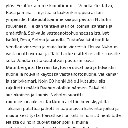
ylös. Ensitöiksemme kiinnitimme – Vendla, Gustafva,
Rosa ja minä – myrttiä ja laakerikimppuja arkun
ympärille. Pukeuduttuamme saapui pastori Nyholm
rouvineen. Heidän tehtävänään oli toimia isäntänä ja
emäntänä. Sohvalla vastaanottohuoneessa istuivat
isoäiti, Rosa, Selma ja Vendla. Gustafva istui tuolilla
Vendlan vieressä ja minä äidin vieressä. Rouva Nyholm
vastaanotti vieraat ja ”Täti” Lacke esitteli eräille rouville
sekä Vendlan että Gustafvan pastorinrouva
Malmbergina. Herrain käytössä olivat Sali ja Edvardin
huone ja rouvain käytössä vastaanottohuone, välikamari
ja sänkykamari. Noin 60 henkilöä oli kutsuttu, siis
rajoitettu määrä Raahen oloihin nähden. Päivä oli
aurinkoinen ja kaunis. Nyholm suoritti
ruumiinsiunauksen. Kirkkoon ajettiin hevoskyydillä.
Takaisin palattua jatkettiin pappilassa kahvintarjoilua ja
muuta kestitystä. Päivälliset tarjoiltiin noin 30 henkilölle.
Näistä oli noin puolet talonpoikia, muina