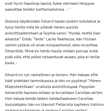
ovat hyvin hauskoja lapsia, tulee olemaan helppoa
saavuttaa heidän luottamuksensa. - ”
Oulussa käydessään Edvard tapasi joukon sukulaisia ja
kysyi heiltä mitä he pitävät hänen uusista
avioliittoaikeistaan ja Sophia sanoi: ”Hyvää, mutta liian
aikaista!” Entäs ”Tante” Lacke Raahessa, hän Hilman
vanhin ystävä, oli aivan kimpaantunut, aikoi kirjoittaa
Edvardille. Minä en tahdo kuulla mitään juoruja, enkä
pidä siitä, että jotkut sekaantuvat asiaan, joka ei heille
kuulu. -
Edvard on nyt rauhallinen ja iloinen. Hän haluaa, että
häät pidetään tammikuussa ja hän on pyytänyt ”Hänen
Majesteetiltaan” virallista avioliittolupaa. Pappilan
kamareita tapiseeraillaan ja korjaillaan Carollaa varten.
Hän haluaa tehdä kaiken ilahduttaakseen Carollaa.
Joululahjaksi hän on tilannut Pietarista kapteeni Vallinin
mukana turkiskapan ja muhvin Carollaa varten.”