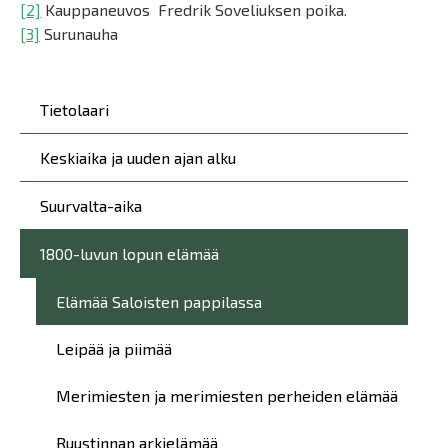
[2]
Kauppaneuvos Fredrik Soveliuksen poika.
[3]
Surunauha
Päävalikko
Tietolaari
Keskiaika ja uuden ajan alku
Suurvalta-aika
1800-luvun lopun elämää
Elämää Saloisten pappilassa
Leipää ja piimää
Merimiesten ja merimiesten perheiden elämää
Ruustinnan arkielämää