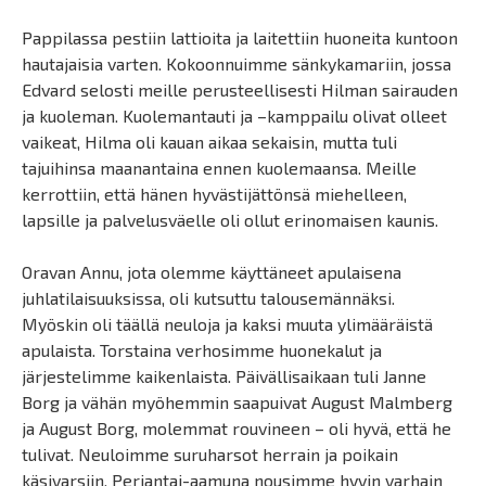
Pappilassa pestiin lattioita ja laitettiin huoneita kuntoon
hautajaisia varten. Kokoonnuimme sänkykamariin, jossa
Edvard selosti meille perusteellisesti Hilman sairauden
ja kuoleman. Kuolemantauti ja –kamppailu olivat olleet
vaikeat, Hilma oli kauan aikaa sekaisin, mutta tuli
tajuihinsa maanantaina ennen kuolemaansa. Meille
kerrottiin, että hänen hyvästijättönsä miehelleen,
lapsille ja palvelusväelle oli ollut erinomaisen kaunis.
Oravan Annu, jota olemme käyttäneet apulaisena
juhlatilaisuuksissa, oli kutsuttu talousemännäksi.
Myöskin oli täällä neuloja ja kaksi muuta ylimääräistä
apulaista. Torstaina verhosimme huonekalut ja
järjestelimme kaikenlaista. Päivällisaikaan tuli Janne
Borg ja vähän myöhemmin saapuivat August Malmberg
ja August Borg, molemmat rouvineen – oli hyvä, että he
tulivat. Neuloimme suruharsot herrain ja poikain
käsivarsiin. Perjantai-aamuna nousimme hyvin varhain