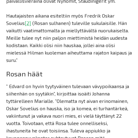
päivällisvieraina olivat Nyhomit, Staudinigerit ym.
Hautajaisten aikana esiteltiin myös Fredrik Oskar
Sovelius
[2]
(Rosan sulhanen) tuleville sukulaisille. Hän
vaikutti vaatimattomalta ja miellyttävältä nuorukaiselta.
Meille tulee nyt niin paljon miettimistä heidän uudesta
kodistaan. Kaikki olisi niin hauskaa, jollei aina olisi
mielessä Hilman kuoleman aiheuttama rajaton kaipaus ja
suru.”
Rosan häät
” Edvard on hyvin tyytyväinen tulevaan vävypoikaansa ja
siihenhän on syytäkin”, kirjoittaa isoäiti Johanna
tyttärelleen Marialle. ”Olematta nyt aivan erinomainen,
Oskar Sovelius on hauska, iso ja komea, ei turhantärkeä,
vakiintunut ja vakava nuori mies, ei vielä täyttänyt 22
vuotta. Toivotaan, että Rosa tulee onnelliseksi,
ihastuneita he ovat toisiinsa. Tuleva appiukko ja
kauppaneuvoksetar suhtautuvat Rosaan mitä