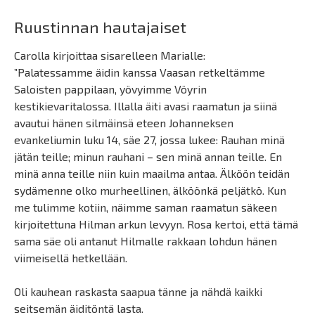
Ruustinnan hautajaiset
Carolla kirjoittaa sisarelleen Marialle:
”Palatessamme äidin kanssa Vaasan retkeltämme
Saloisten pappilaan, yövyimme Vöyrin
kestikievaritalossa. Illalla äiti avasi raamatun ja siinä
avautui hänen silmäinsä eteen Johanneksen
evankeliumin luku 14, säe 27, jossa lukee: Rauhan minä
jätän teille; minun rauhani – sen minä annan teille. En
minä anna teille niin kuin maailma antaa. Älköön teidän
sydämenne olko murheellinen, älköönkä peljätkö. Kun
me tulimme kotiin, näimme saman raamatun säkeen
kirjoitettuna Hilman arkun levyyn. Rosa kertoi, että tämä
sama säe oli antanut Hilmalle rakkaan lohdun hänen
viimeisellä hetkellään.
Oli kauhean raskasta saapua tänne ja nähdä kaikki
seitsemän äiditöntä lasta.