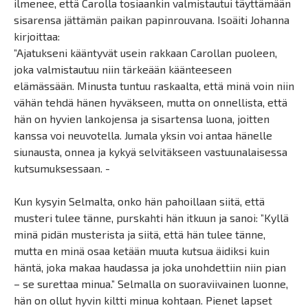
ilmenee, että Carolla tosiaankin valmistautui täyttämään
sisarensa jättämän paikan papinrouvana. Isoäiti Johanna
kirjoittaa:
”Ajatukseni kääntyvät usein rakkaan Carollan puoleen,
joka valmistautuu niin tärkeään käänteeseen
elämässään. Minusta tuntuu raskaalta, että minä voin niin
vähän tehdä hänen hyväkseen, mutta on onnellista, että
hän on hyvien lankojensa ja sisartensa luona, joitten
kanssa voi neuvotella. Jumala yksin voi antaa hänelle
siunausta, onnea ja kykyä selvitäkseen vastuunalaisessa
kutsumuksessaan. -
Kun kysyin Selmalta, onko hän pahoillaan siitä, että
musteri tulee tänne, purskahti hän itkuun ja sanoi: ”Kyllä
minä pidän musterista ja siitä, että hän tulee tänne,
mutta en minä osaa ketään muuta kutsua äidiksi kuin
häntä, joka makaa haudassa ja joka unohdettiin niin pian
– se surettaa minua.” Selmalla on suoraviivainen luonne,
hän on ollut hyvin kiltti minua kohtaan. Pienet lapset