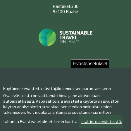
Rantakatu 36
92100 Raahe
Evästeasetukset
Ota yhteyttä!
Käytämme evästeitä käyttäjäkokemuksen parantamiseen
Yhteystiedot
Osa evästeistä on välttämättömiä ja ne aktivoidaan
Henkilökunta
automaattisesti. Vapaaehtoisia evästeitä käytetään sivuston
Anna palautetta
käytön analysointiin ja sosiaalisen median ominaisuuksien
tukemiseen. Voit muokata antamiasi suostumuksia milloin
Museo Facebookissa
Museo Instagramissa
tahansa Evästeasetukset-linkin kautta.
Lisätietoa evästeistä.
Museo Youtubessa