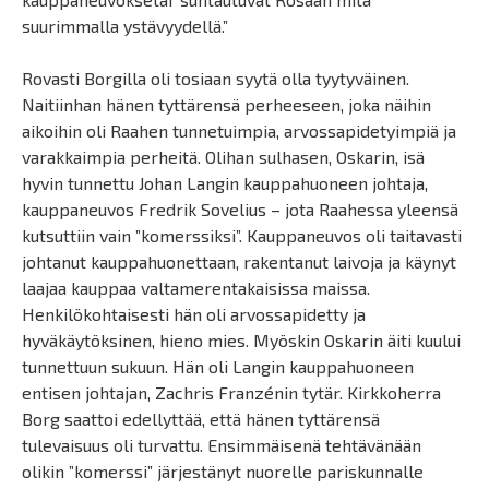
suurimmalla ystävyydellä.”
Rovasti Borgilla oli tosiaan syytä olla tyytyväinen.
Naitiinhan hänen tyttärensä perheeseen, joka näihin
aikoihin oli Raahen tunnetuimpia, arvossapidetyimpiä ja
varakkaimpia perheitä. Olihan sulhasen, Oskarin, isä
hyvin tunnettu Johan Langin kauppahuoneen johtaja,
kauppaneuvos Fredrik Sovelius – jota Raahessa yleensä
kutsuttiin vain ”komerssiksi”. Kauppaneuvos oli taitavasti
johtanut kauppahuonettaan, rakentanut laivoja ja käynyt
laajaa kauppaa valtamerentakaisissa maissa.
Henkilökohtaisesti hän oli arvossapidetty ja
hyväkäytöksinen, hieno mies. Myöskin Oskarin äiti kuului
tunnettuun sukuun. Hän oli Langin kauppahuoneen
entisen johtajan, Zachris Franzénin tytär. Kirkkoherra
Borg saattoi edellyttää, että hänen tyttärensä
tulevaisuus oli turvattu. Ensimmäisenä tehtävänään
olikin ”komerssi” järjestänyt nuorelle pariskunnalle