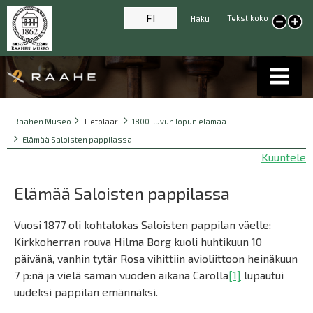
FI
Tekstikoko
Haku
Pienennä tekstikokoa
Suur
tekst
Breadcrumbs
You
Raahen Museo
Tietolaari
1800-luvun lopun elämää
are
Elämää Saloisten pappilassa
here:
Kuuntele
Elämää Saloisten pappilassa
Vuosi 1877 oli kohtalokas Saloisten pappilan väelle:
Kirkkoherran rouva Hilma Borg kuoli huhtikuun 10
päivänä, vanhin tytär Rosa vihittiin avioliittoon heinäkuun
7 p:nä ja vielä saman vuoden aikana Carolla
[1]
lupautui
uudeksi pappilan emännäksi.