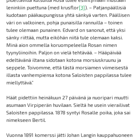
leninkiin puettuna (med krusflor
[3]
). – Patjanpäällisiä
kudotaan pääkaupungissa yhtä sänkyä varten. Päällisen
väri on valkoinen, pohja punaisilla rannuilla – toinen
tulee olemaan punainen. Edvard on sanonut, että yksi
sänky riittää, mutta eiköhän niitä tule olemaan kaksi.
Minä aion ommella koruompeleella Rosan nimen
tyynyliinoihin. Paljon on vielä tehtävää. – Hääpäivää
edeltävänä iltana sidotaan kotona morsiuskruunu ja
seppele. Toivomme, että tästä morsiamen viimeisestä
illasta vanhempiensa kotona Saloisten pappilassa tulee
miellyttävä.”
Häät pidettiin heinäkuun 27 päivänä ja nuoripari muutti
asumaan Virpiperän huvilaan. Sieltä he usein vierailivat
Saloisten pappilassa. 1878 syntyi Rosalle poika, joka sai
nimekseen Bertil.
Vuonna 1891 komerssi jätti Johan Langin kauppahuoneen