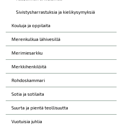
Sivistysharrastuksia ja kielikysymyksiä
Kouluja ja oppilaita
Merenkulkua lähivesillä
Merimiesarkku
Merkkihenkilöitä
Rohdoskammari
Sotia ja sotilaita
Suurta ja pientä teollisuutta
Vuotuisia juhlia