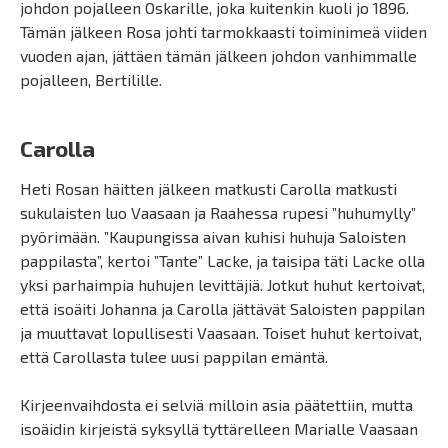
johdon pojalleen Oskarille, joka kuitenkin kuoli jo 1896.
Tämän jälkeen Rosa johti tarmokkaasti toiminimeä viiden
vuoden ajan, jättäen tämän jälkeen johdon vanhimmalle
pojalleen, Bertilille.
Carolla
Heti Rosan häitten jälkeen matkusti Carolla matkusti
sukulaisten luo Vaasaan ja Raahessa rupesi ”huhumylly”
pyörimään. ”Kaupungissa aivan kuhisi huhuja Saloisten
pappilasta”, kertoi ”Tante” Lacke, ja taisipa täti Lacke olla
yksi parhaimpia huhujen levittäjiä. Jotkut huhut kertoivat,
että isoäiti Johanna ja Carolla jättävät Saloisten pappilan
ja muuttavat lopullisesti Vaasaan. Toiset huhut kertoivat,
että Carollasta tulee uusi pappilan emäntä.
Kirjeenvaihdosta ei selviä milloin asia päätettiin, mutta
isoäidin kirjeistä syksyllä tyttärelleen Marialle Vaasaan