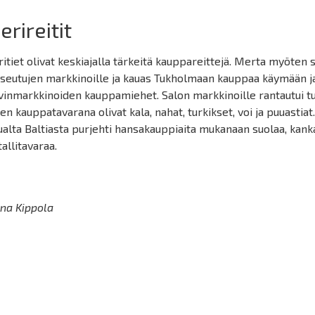
rireitit
itiet olivat keskiajalla tärkeitä kauppareittejä. Merta myöten s
iseutujen markkinoille ja kauas Tukholmaan kauppaa käymään 
vinmarkkinoiden kauppamiehet. Salon markkinoille rantautui tu
den kauppatavarana olivat kala, nahat, turkikset, voi ja puuastiat
alta Baltiasta purjehti hansakauppiaita mukanaan suolaa, kanka
allitavaraa.
na Kippola