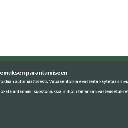
kemuksen parantamiseen
Ota yhteyttä!
Tutu
voidaan automaattisesti. Vapaaehtoisia evästeitä käytetään sivu
Yhteystiedot
Henkilöt
Henkilökunta
Saavute
kata antamiasi suostumuksia milloin tahansa Evästeasetukset-
Anna palautetta
Sivukart
Haku
Museo Facebookissa
Museo Instagramissa
Museo Youtubessa