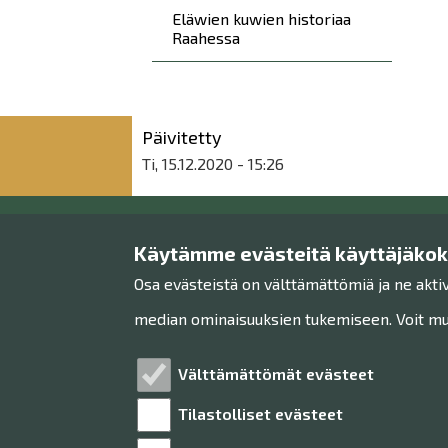
Eläwien kuwien historiaa
Raahessa
Päivitetty
Ti, 15.12.2020 - 15:26
Käytämme evästeitä käyttäjäko
Raahen museo
Osa evästeistä on välttämättömiä ja ne akti
Museon toimisto
median ominaisuuksien tukemiseen. Voit muo
Rantakatu 36
92100 Raahe
Välttämättömät evästeet
Tilastolliset evästeet