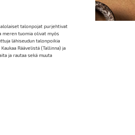
alolaiset talonpojat purjehtivat
ja meren tuomia olivat myös
ttuja lähiseudun talonpoikia
. Kaukaa Räävelistä (Tallinna) ja
ita ja rautaa sekä muuta