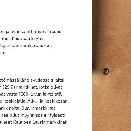
en ja osansa otti myös kruunu
ntiin. Kauppaa käytiin
täjän talonpoikaisalukset
an.
littömässä läheisyydessä sijaitsi
 (29.7.) markkinat, jotka olivat
ät vasta 1600-luvun lähteistä,
 keskiajalla. Alku- ja keskikesän
arkkinoita. Olavinmarkkinat
enee ollut myynnissä erityisesti
ttuneet Kalajoen Laurinmarkkinat