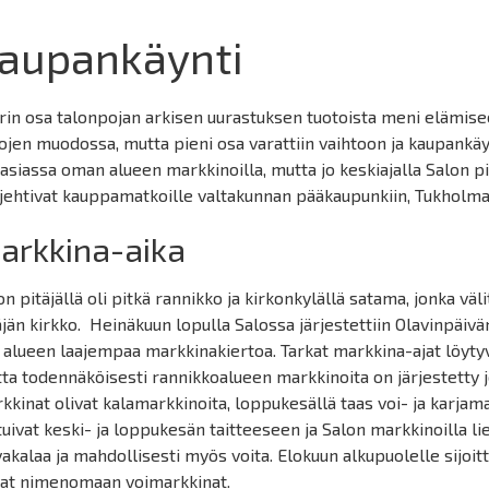
aupankäynti
rin osa talonpojan arkisen uurastuksen tuotoista meni elämise
ojen muodossa, mutta pieni osa varattiin vaihtoon ja kaupankäy
asiassa oman alueen markkinoilla, mutta jo keskiajalla Salon pi
jehtivat kauppamatkoille valtakunnan pääkaupunkiin, Tukholma
arkkina-aika
on pitäjällä oli pitkä rannikko ja kirkonkylällä satama, jonka vä
äjän kirkko. Heinäkuun lopulla Salossa järjestettiin Olavinpäivän
 alueen laajempaa markkinakiertoa. Tarkat markkina-ajat löytyv
ta todennäköisesti rannikkoalueen markkinoita on järjestetty jo
kkinat olivat kalamarkkinoita, loppukesällä taas voi- ja karjam
tuivat keski- ja loppukesän taitteeseen ja Salon markkinoilla li
vakalaa ja mahdollisesti myös voita. Elokuun alkupuolelle sijoi
vat nimenomaan voimarkkinat.