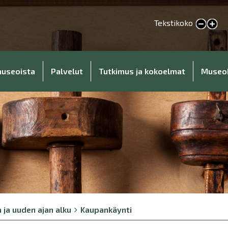
Tekstikoko
Pienennä tekstikokoa
Suurenna tekstikokoa
museoista
Palvelut
Tutkimus ja kokoelmat
Museo
a ja uuden ajan alku
Kaupankäynti