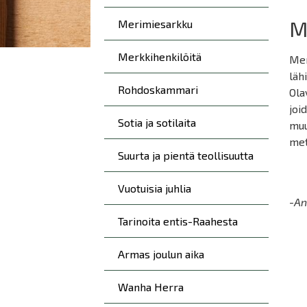
Me
Merimiesarkku
Merkkihenkilöitä
Mer
läh
Rohdoskammari
Ola
joi
Sotia ja sotilaita
muu
met
Suurta ja pientä teollisuutta
Vuotuisia juhlia
-An
Tarinoita entis-Raahesta
Armas joulun aika
Wanha Herra