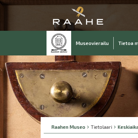
Museovierailu
Tietoa 
Breadcrumbs
You
Raahen Museo
Tietolaari
Keskiaik
are