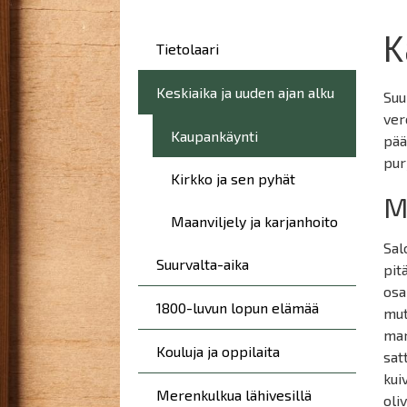
here:
K
Päävalikko
Tietolaari
Keskiaika ja uuden ajan alku
Suu
ver
Kaupankäynti
pää
pur
Kirkko ja sen pyhät
M
Maanviljely ja karjanhoito
Sal
Suurvalta-aika
pit
osa
1800-luvun lopun elämää
mut
mar
Kouluja ja oppilaita
sat
kui
Merenkulkua lähivesillä
oli