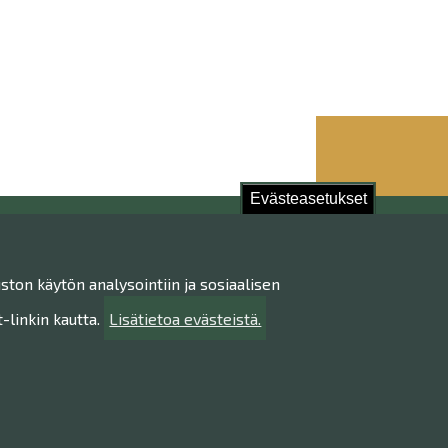
Evästeasetukset
stu!
ston käytön analysointiin ja sosiaalisen
ietojen käsittely
ttavuusseloste
linkin kautta.
Lisätietoa evästeistä.
ta