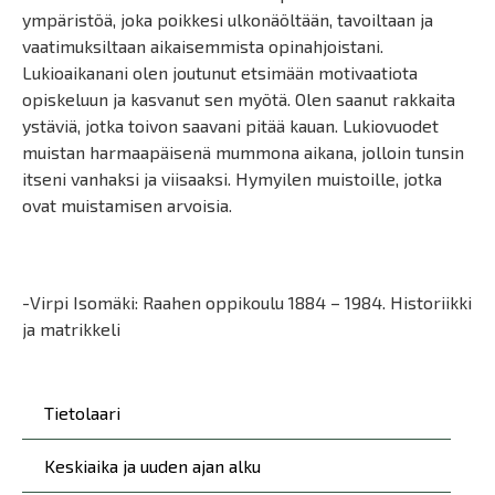
ympäristöä, joka poikkesi ulkonäöltään, tavoiltaan ja
vaatimuksiltaan aikaisemmista opinahjoistani.
Lukioaikanani olen joutunut etsimään motivaatiota
opiskeluun ja kasvanut sen myötä. Olen saanut rakkaita
ystäviä, jotka toivon saavani pitää kauan. Lukiovuodet
muistan harmaapäisenä mummona aikana, jolloin tunsin
itseni vanhaksi ja viisaaksi. Hymyilen muistoille, jotka
ovat muistamisen arvoisia.
-Virpi Isomäki: Raahen oppikoulu 1884 – 1984. Historiikki
ja matrikkeli
Päävalikko
Tietolaari
Keskiaika ja uuden ajan alku