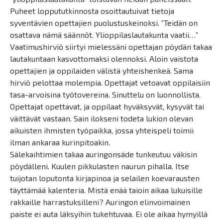
Puheet loppututkinnosta osoittautuivat tietoja
syventävien opettajien puolustuskeinoksi. ”Teidän on
osattava nämä säännöt. Ylioppilaslautakunta vaatii…”
Vaatimushirviö siirtyi mielessäni opettajan pöydän takaa
lautakuntaan kasvottomaksi olennoksi. Aloin vaistota
opettajien ja oppilaiden välistä yhteishenkeä. Sama
hirviö pelottaa molempia. Opettajat vetoavat oppilaisiin
tasa-arvoisina työtovereina. Sinuttelu on luonnollista.
Opettajat opettavat, ja oppilaat hyväksyvät, kysyvät tai
väittävät vastaan. Sain ilokseni todeta lukion olevan
aikuisten ihmisten työpaikka, jossa yhteispeli toimii
ilman ankaraa kurinpitoakin.
Sälekaihtimien takaa auringonsäde tunkeutuu väkisin
pöydälleni. Kuulen pikkulasten naurun pihalla. Itse
tuijotan loputonta kirjapinoa ja selailen koevarausten
täyttämää kalenteria. Mistä enää taioin aikaa lukuisille
rakkaille harrastuksilleni? Auringon elinvoimainen
paiste ei auta läksyihin tukehtuvaa. Ei ole aikaa hymyillä