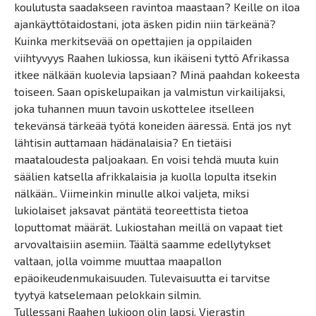
koulutusta saadakseen ravintoa maastaan? Keille on iloa
ajankäyttötaidostani, jota äsken pidin niin tärkeänä?
Kuinka merkitsevää on opettajien ja oppilaiden
viihtyvyys Raahen lukiossa, kun ikäiseni tyttö Afrikassa
itkee nälkään kuolevia lapsiaan? Minä paahdan kokeesta
toiseen. Saan opiskelupaikan ja valmistun virkailijaksi,
joka tuhannen muun tavoin uskottelee itselleen
tekevänsä tärkeää työtä koneiden ääressä. Entä jos nyt
lähtisin auttamaan hädänalaisia? En tietäisi
maataloudesta paljoakaan. En voisi tehdä muuta kuin
säälien katsella afrikkalaisia ja kuolla lopulta itsekin
nälkään.. Viimeinkin minulle alkoi valjeta, miksi
lukiolaiset jaksavat päntätä teoreettista tietoa
loputtomat määrät. Lukiostahan meillä on vapaat tiet
arvovaltaisiin asemiin. Täältä saamme edellytykset
valtaan, jolla voimme muuttaa maapallon
epäoikeudenmukaisuuden. Tulevaisuutta ei tarvitse
tyytyä katselemaan pelokkain silmin.
Tullessani Raahen lukioon olin lapsi. Vierastin