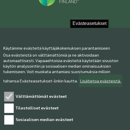
Evästeasetukset
Ota yhteyttä!
Käytämme evästeitä käyttäjäkokemuksen parantamiseen
Yhteystiedot
Osa evästeistä on välttämättömiä ja ne aktivoidaan
Henkilökunta
automaattisesti. Vapaaehtoisia evästeitä käytetään sivuston
Anna palautetta
käytön analysointiin ja sosiaalisen median ominaisuuksien
tukemiseen. Voit muokata antamiasi suostumuksia milloin
Museo Facebookissa
Museo Instagramissa
tahansa Evästeasetukset-linkin kautta.
Lisätietoa evästeistä.
Museo Youtubessa
Välttämättömät evästeet
Tilastolliset evästeet
Tutustu!
Sosiaalisen median evästeet
Henkilötietojen käsittely