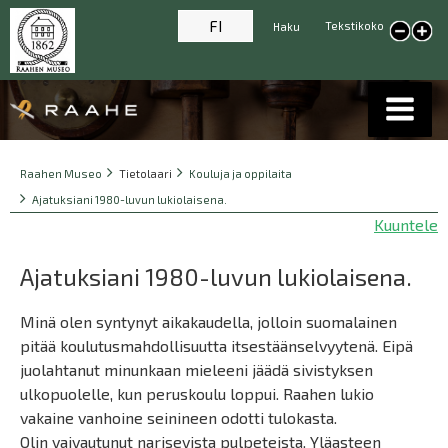
FI
Tekstikoko
Haku
Pienennä tekstikokoa
Suur
tekst
Breadcrumbs
You
Raahen Museo
Tietolaari
Kouluja ja oppilaita
are
Ajatuksiani 1980-luvun lukiolaisena.
here:
Kuuntele
Ajatuksiani 1980-luvun lukiolaisena.
Minä olen syntynyt aikakaudella, jolloin suomalainen
pitää koulutusmahdollisuutta itsestäänselvyytenä. Eipä
juolahtanut minunkaan mieleeni jäädä sivistyksen
ulkopuolelle, kun peruskoulu loppui. Raahen lukio
vakaine vanhoine seinineen odotti tulokasta.
Olin vaivautunut narisevista pulpeteista. Yläasteen