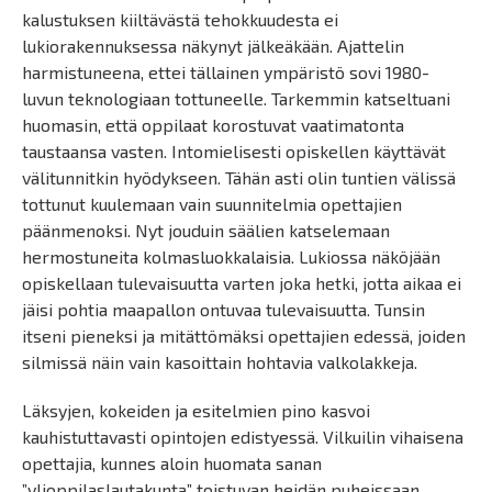
kalustuksen kiiltävästä tehokkuudesta ei
lukiorakennuksessa näkynyt jälkeäkään. Ajattelin
harmistuneena, ettei tällainen ympäristö sovi 1980-
luvun teknologiaan tottuneelle. Tarkemmin katseltuani
huomasin, että oppilaat korostuvat vaatimatonta
taustaansa vasten. Intomielisesti opiskellen käyttävät
välitunnitkin hyödykseen. Tähän asti olin tuntien välissä
tottunut kuulemaan vain suunnitelmia opettajien
päänmenoksi. Nyt jouduin säälien katselemaan
hermostuneita kolmasluokkalaisia. Lukiossa näköjään
opiskellaan tulevaisuutta varten joka hetki, jotta aikaa ei
jäisi pohtia maapallon ontuvaa tulevaisuutta. Tunsin
itseni pieneksi ja mitättömäksi opettajien edessä, joiden
silmissä näin vain kasoittain hohtavia valkolakkeja.
Läksyjen, kokeiden ja esitelmien pino kasvoi
kauhistuttavasti opintojen edistyessä. Vilkuilin vihaisena
opettajia, kunnes aloin huomata sanan
”ylioppilaslautakunta” toistuvan heidän puheissaan.