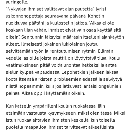
auringolle.
”Nykyajan ihmiset valittavat ajan puutetta”, jyrisi
uskonnonopettaja seuraavana päivänä. Kohotin
nuokkuvaa päätäni ja kuulostelin jatkoa. ”Aikaa ei ole
koskaan liian vähän, ihmiset eivät vain osaa käyttää sitä
oikein”. Sen tunnin läksyksi määräsin itselleni ajankäytön
alkeet. Ilmeisesti jokainen lukiolainen joutuu
selvittämään työn ja rentoutumisen rytmin. Elämän
vedelle, asioille joista nauttii, on löydyttävä tilaa. Koulu
vaatimuksineen pitää voida unohtaa hetkeksi ja antaa
sielun kylpeä vapaudessa. Lepohetkien jälkeen jaksaa
koota itsensä arkisten probleemien edessä ja selviytyä
niistä nopeammin, kuin jos jatkuvasti antaisi ongelmien
painaa. Aikaa oppii käyttämään oikein.
Kun katselin ympärilleni koulun ruokalassa, jäin
etsimään vastausta kysymykseen, miksi olen tässä. Miksi
istun ruokaa ahtavien ihmisten keskellä, kun toisella
puolella maapalloa ihmiset tarvitsevat alkeellisinta