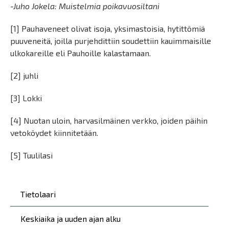
-Juho Jokela: Muistelmia poikavuosiltani
[1] Pauhaveneet olivat isoja, yksimastoisia, hytittömiä
puuveneitä, joilla purjehdittiin soudettiin kauimmaisille
ulkokareille eli Pauhoille kalastamaan.
[2] juhli
[3] Lokki
[4] Nuotan uloin, harvasilmäinen verkko, joiden päihin
vetoköydet kiinnitetään.
[5] Tuulilasi
Päävalikko
Tietolaari
Keskiaika ja uuden ajan alku