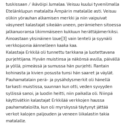
tuskissaan / ikävöipi Jumalaa. Veisuu kuului tyvenilmalla
Etelänklupun matalalta Ämpärin matalalle asti. Veisuu
olikin yörauhan alkamisen merkki ja niin vaipuivat
väsyneet kalastajat sikeään uneen, perämiehen sitoessa
jalkanuoransa likimmäiseen kukkuun herättäjämerkiksi.
Ainoastaan yksinäinen loue[3] vain lenteli ja syynäili
verkkojuonia äännelleen kaaka kaa.
Kalastaja Erkkilä oli tunnettu tarkkana ja luotettavana
purjehtijana. Hyvän muistinsa ja näkönsä avulla, päivällä
ja yöllä, pimeässä ja sumussa hän purjehti. Rantain
kohinasta ja kivien posusta tunsi hän saaret ja väylät.
Pauhamatalain perä- ja pysähdysmerkit oli hänellä
tarkasti muistissa, suunnan kun otti, veden syvyyden
syllissä sanoi, ja luodin heitti, niin paikalla oli. Niinpä
käyttivätkin kalastajat Erkkilää verkkojen haussa
pauhamataloilta, kun oli myrskyssä täytynyt jättää
verkot kalojen paljouden ja veneen liikalastin takia
matalalle.