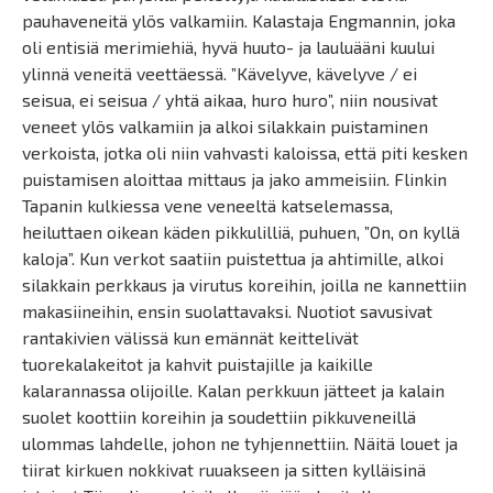
pauhaveneitä ylös valkamiin. Kalastaja Engmannin, joka
oli entisiä merimiehiä, hyvä huuto- ja lauluääni kuului
ylinnä veneitä veettäessä. ”Kävelyve, kävelyve / ei
seisua, ei seisua / yhtä aikaa, huro huro”, niin nousivat
veneet ylös valkamiin ja alkoi silakkain puistaminen
verkoista, jotka oli niin vahvasti kaloissa, että piti kesken
puistamisen aloittaa mittaus ja jako ammeisiin. Flinkin
Tapanin kulkiessa vene veneeltä katselemassa,
heiluttaen oikean käden pikkulilliä, puhuen, ”On, on kyllä
kaloja”. Kun verkot saatiin puistettua ja ahtimille, alkoi
silakkain perkkaus ja virutus koreihin, joilla ne kannettiin
makasiineihin, ensin suolattavaksi. Nuotiot savusivat
rantakivien välissä kun emännät keittelivät
tuorekalakeitot ja kahvit puistajille ja kaikille
kalarannassa olijoille. Kalan perkkuun jätteet ja kalain
suolet koottiin koreihin ja soudettiin pikkuveneillä
ulommas lahdelle, johon ne tyhjennettiin. Näitä louet ja
tiirat kirkuen nokkivat ruuakseen ja sitten kylläisinä