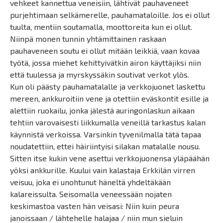
vehkeet kannettua veneisiin, lähtivät pauhaveneet
purjehtimaan selkämerelle, pauhamataloille. Jos ei ollut
tuulta, mentiin soutamalla, moottoreita kun ei ollut.
Niinpä monen tunnin yhtämittainen raskaan
pauhaveneen soutu ei ollut mitään leikkiä, vaan kovaa
työtä, jossa miehet kehittyivätkin airon käyttäjiksi niin
että tuulessa ja myrskyssäkin soutivat verkot ylös.
Kun oli päästy pauhamatalalle ja verkkojuonet laskettu
mereen, ankkuroitiin vene ja otettiin eväskontit esille ja
alettiin ruokailu, jonka jälestä auringonlaskun aikaan
tehtiin varovaisesti liikkumalla veneillä tarkastus kalan
käynnistä verkoissa. Varsinkin tyvenilmalla tätä tapaa
noudatettiin, ettei häiriintyisi silakan matalalle nousu.
Sitten itse kukin vene asettui verkkojuonensa yläpäähän
yöksi ankkurille. Kuului vain kalastaja Erkkilän virren
veisuu, joka ei unohtunut häneltä yhdeltäkään
kalareissulta. Seisomalla veneessään nojaten
keskimastoa vasten hän veisasi: Niin kuin peura
janoissaan / lähtehelle halajaa / niin mun sieluin