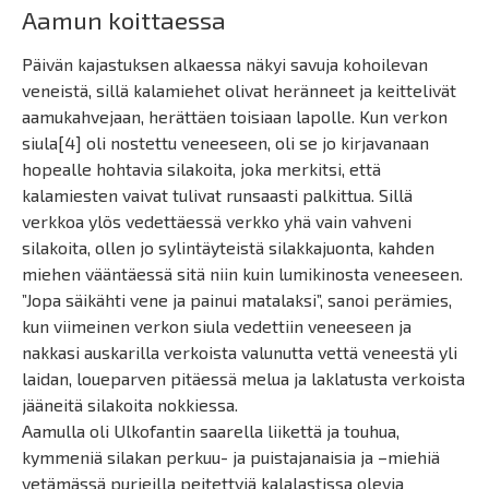
Aamun koittaessa
Päivän kajastuksen alkaessa näkyi savuja kohoilevan
veneistä, sillä kalamiehet olivat heränneet ja keittelivät
aamukahvejaan, herättäen toisiaan lapolle. Kun verkon
siula[4] oli nostettu veneeseen, oli se jo kirjavanaan
hopealle hohtavia silakoita, joka merkitsi, että
kalamiesten vaivat tulivat runsaasti palkittua. Sillä
verkkoa ylös vedettäessä verkko yhä vain vahveni
silakoita, ollen jo sylintäyteistä silakkajuonta, kahden
miehen vääntäessä sitä niin kuin lumikinosta veneeseen.
”Jopa säikähti vene ja painui matalaksi”, sanoi perämies,
kun viimeinen verkon siula vedettiin veneeseen ja
nakkasi auskarilla verkoista valunutta vettä veneestä yli
laidan, loueparven pitäessä melua ja laklatusta verkoista
jääneitä silakoita nokkiessa.
Aamulla oli Ulkofantin saarella liikettä ja touhua,
kymmeniä silakan perkuu- ja puistajanaisia ja –miehiä
vetämässä purjeilla peitettyjä kalalastissa olevia