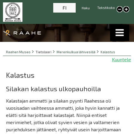
FI
Tekstikoko
Haku
Pienennä tekstikokoa
Suur
tekst
Breadcrumbs
You
Raahen Museo
Tietolaari
Merenkulkua lähivesillä
Kalastus
are
Kuuntele
here:
Kalastus
Silakan kalastus ulkopauhoilla
Kalastajan ammatti ja silakan pyynti Raahessa oli
vuosisadan vaihteessa ammatti, joka hyvin kannatti ja
elätti sitä harjoittavat kalastajat. Niinpä entiset
merimiehet, jotka olivat syvien vesien ja valtamerien
purjehduksen jättäneet, ryhtyivät usein harjoittamaan