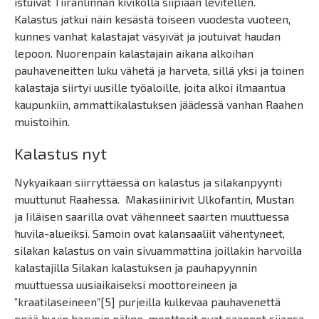
istuivat Tiiranlinnan kivikolla siipiään levitellen.
Kalastus jatkui näin kesästä toiseen vuodesta vuoteen,
kunnes vanhat kalastajat väsyivät ja joutuivat haudan
lepoon. Nuorenpain kalastajain aikana alkoihan
pauhaveneitten luku vähetä ja harveta, sillä yksi ja toinen
kalastaja siirtyi uusille työaloille, joita alkoi ilmaantua
kaupunkiin, ammattikalastuksen jäädessä vanhan Raahen
muistoihin.
Kalastus nyt
Nykyaikaan siirryttäessä on kalastus ja silakanpyynti
muuttunut Raahessa. Makasiinirivit Ulkofantin, Mustan
ja Iiläisen saarilla ovat vähenneet saarten muuttuessa
huvila-alueiksi. Samoin ovat kalansaaliit vähentyneet,
silakan kalastus on vain sivuammattina joillakin harvoilla
kalastajilla Silakan kalastuksen ja pauhapyynnin
muuttuessa uusiaikaiseksi moottoreineen ja
”kraatilaseineen”[5] purjeilla kulkevaa pauhavenettä
enää hyvin harvoin näkee, moottorit ovat saaneet sijansa