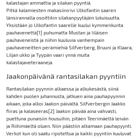
kalastajan ammattia ja silakan pyyntiä.
Pitkä kalamiesten makasiinirivi Ulkofantin saaren
länsirannalla osoittikin silakanpyytäjäin lukuisuutta.
Yksistään jo Ulkofantin saarelle kuului kymmenkunta
pauhavenettä[1] puhumatta Mustan ja Iiläisen
pauhaveneistä ja niihin kuuluvia vanhempain
pauhaveneitten perämiehiä Silfverberg, Bruuni ja Klaara,
Liljan ukko ja Tyypän vaari ynnä muita
kalastajaveteraaneja.
Jaakonpäivänä rantasilakan pyyntiin
Rantasilakan pyynnin alkaessa ja alkukesästä, siinä
kahden puolen juhannusta, jatkuen aina pauhapyynnin
aikaan, joka alkoi Jaakon päivältä. Silfverbergin Jaakko
fiiras ja kalaseeras[2] Jaakon päivää aina vahvasti,
puettuna punaisiin housuihin, pitäen Teerimäeltä leivän
ja Riihimäeltä oluen. Niin päästiin alkamaan pauhapyynti.
Verkot kun oli saatu ripotettua ja kaikki pyyntiin kuuluvat