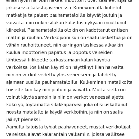
jokaisessa kalastajaveneessä. Konevoimalla kuljetut
matkat ja taipaleet pauhamataloille käyvät joutuin ja
vaivatta, niin onkin silakan kalastus nykyään muuttunut
kiireeksi. Pauhamataloilla olokin on kadottanut entisen
maltin ja rauhan. Verkkojuoni kun on saatu laskettua ja on
vähän rauhoittuneet, niin auringon laskiessa alkaakin
kuulua moottorien papatus ja popotus veneiden
lähtiessä liikkeelle tarkastamaan kalan käyntiä
verkoissa. Jos kalan käynti on näyttänyt liian harvalta,
niin on verkot vedetty ylös veneeseen ja lähdetty
ajamaan uusille pauhamataloille. Kulkeminen matalikolta
toiselle kun käy niin joutuin ja vaivatta. Mutta siellä on
voinut käydä samoin ja niin on verkot veneessä ajettu
koko yö, löytämättä silakkaparvea, joka olisi uskaltanut
nousta matalalle ja käydä verkkoihin, ja niin on saalis
jäänyt pieneksi.
Aamulla kaloista tyhjät pauhaveneet, mustat verkkoläjät
veneissä, ajavat kalarantain valkamiin, joissa vallitsee