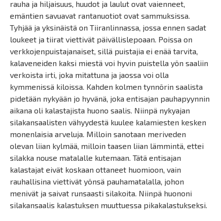
rauha ja hiljaisuus, huudot ja laulut ovat vaienneet,
emäntien savuavat rantanuotiot ovat sammuksissa.
Tyhjää ja yksinäistä on Tiiranlinnassa, jossa ennen sadat
loukeet ja tiirat viettivät päivällislepoaan. Poissa on
verkkojenpuistajanaiset, sillä puistajia ei enää tarvita,
kalaveneiden kaksi miestä voi hyvin puistella yön saaliin
verkoista irti, joka mitattuna ja jaossa voi olla
kymmenissä kiloissa. Kahden kolmen tynnörin saalista
pidetään nykyään jo hyvänä, joka entisajan pauhapyynnin
aikana oli kalastajista huono saalis. Niinpä nykyajan
silakansaalisten vähyydestä kuulee kalamiesten kesken
monenlaisia arveluja. Milloin sanotaan meriveden
olevan liian kylmää, milloin taasen liian lämmintä, ettei
silakka nouse matalalle kutemaan. Tätä entisajan
kalastajat eivät koskaan ottaneet huomioon, vain
rauhallisina viettivät yönsä pauhamatalalla, johon
menivät ja saivat runsaasti silakoita. Niinpä huononi
silakansaalis kalastuksen muuttuessa pikakalastukseksi.