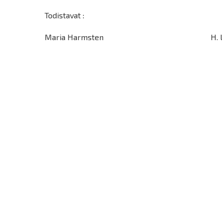
odistavat :
aria Harmsten H. Lunds