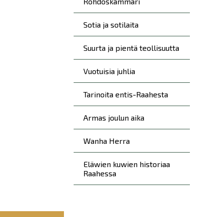
Rohdoskammari
T
Sotia ja sotilaita
M
Suurta ja pientä teollisuutta
Vuotuisia juhlia
Tarinoita entis-Raahesta
Armas joulun aika
Wanha Herra
Eläwien kuwien historiaa
Raahessa