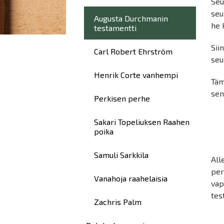
Seu
seu
Augusta Durchmanin
he 
testamentti
Sii
Carl Robert Ehrström
seu
Henrik Corte vanhempi
Täm
sen
Perkisen perhe
He
Sakari Topeliuksen Raahen
poika
A
Samuli Sarkkila
All
per
Vanahoja raahelaisia
vap
tes
Zachris Palm
He