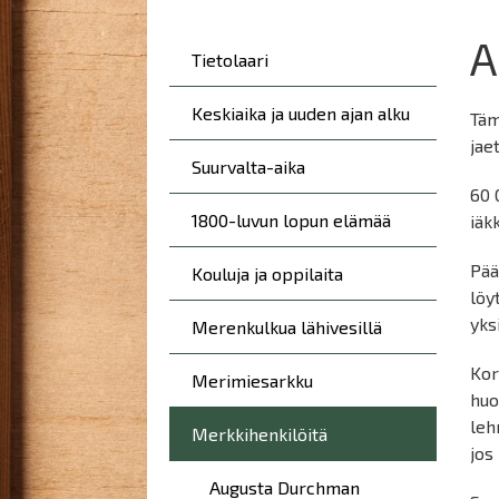
here:
A
Päävalikko
Tietolaari
Keskiaika ja uuden ajan alku
Täm
jae
Suurvalta-aika
60 
1800-luvun lopun elämää
iäk
Pää
Kouluja ja oppilaita
löy
yksi
Merenkulkua lähivesillä
Kor
Merimiesarkku
huo
leh
Merkkihenkilöitä
jos
Augusta Durchman