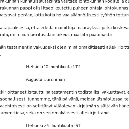
rakunnan kunnallislautakunta valitsee johtokunnan kodille ja ol
rakunnan pappi olisi itseoikeutettu puheenjohtaja johtokunnassa
katsovat perään, jotta kotia hoivaa säännöllisesti työhön tottunu
nä tapauksessa, että edellä mainittuja määräyksiä, jotka koskeva
rata, on minun perillisilläni oikeus määrätä pääomasta.
än testamentin vakuudeksi olen minä omakätisesti allekirjoitt
.
lsinki 10. huhtikuuta 1911
ugusta Durchman
ekirjoittaneet kutsuttuina testamentin todistajiksi vakuuttavat
soonallisesti tunnemme, tänä päivänä, meidän läsnäollessa, terv
aaehtoisesti on selittänyt ylläolevan kirjelmän sisältävän häne
tamenttinsa, sekä on sen omakätisesti allekirjoittanut.
lsinki 24. huhtikuuta 1911