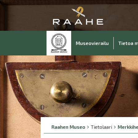
Museovierailu
Tietoa 
Breadcrumbs
You
Raahen Museo
Tietolaari
Merkkihe
are