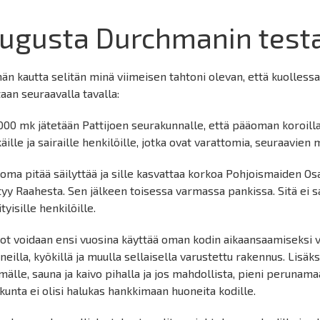
ugusta Durchmanin test
än kautta selitän minä viimeisen tahtoni olevan, että kuollessan
taan seuraavalla tavalla:
000 mk jätetään Pattijoen seurakunnalle, että pääoman koroilla y
käille ja sairaille henkilöille, jotka ovat varattomia, seuraavie
oma pitää säilyttää ja sille kasvattaa korkoa Pohjoismaiden Os
tyy Raahesta. Sen jälkeen toisessa varmassa pankissa. Sitä ei saa
tyisille henkilöille.
ot voidaan ensi vuosina käyttää oman kodin aikaansaamiseksi 
neilla, kyökillä ja muulla sellaisella varustettu rakennus. Lisäksi
mälle, sauna ja kaivo pihalla ja jos mahdollista, pieni perunama
 kunta ei olisi halukas hankkimaan huoneita kodille.