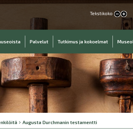
Tekstikoko
Pienennä tekstikokoa
Suurenna tekstikokoa
museoista
Palvelut
Tutkimus ja kokoelmat
Museo
nkilöitä
Augusta Durchmanin testamentti