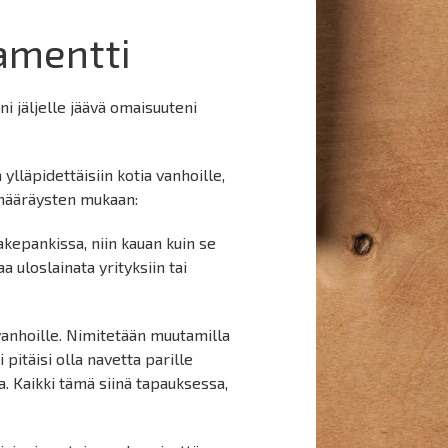
amentti
i jäljelle jäävä omaisuuteni
lläpidettäisiin kotia vanhoille,
n määräysten mukaan:
akepankissa, niin kauan kuin se
 uloslainata yrityksiin tai
vanhoille. Nimitetään muutamilla
 pitäisi olla navetta parille
a. Kaikki tämä siinä tapauksessa,