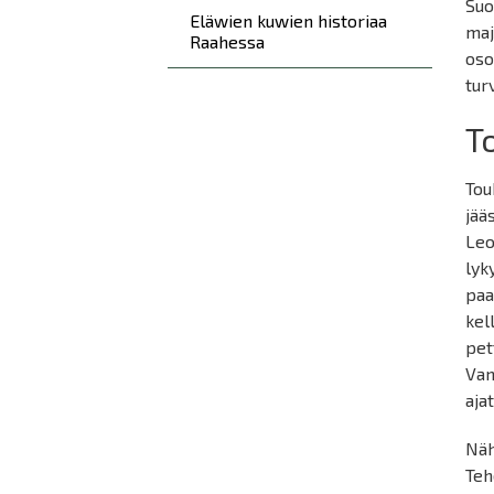
Suo
Eläwien kuwien historiaa
maj
Raahessa
oso
tur
T
Tou
jää
Leo
lyk
paa
kel
pet
Van
aja
Näh
Teh