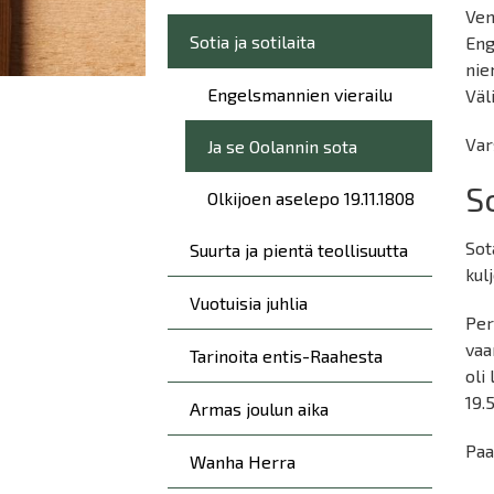
Ven
Sotia ja sotilaita
Eng
nie
Engelsmannien vierailu
Väl
Var
Ja se Oolannin sota
S
Olkijoen aselepo 19.11.1808
Sot
Suurta ja pientä teollisuutta
kul
Vuotuisia juhlia
Per
vaa
Tarinoita entis-Raahesta
oli
19.
Armas joulun aika
Paa
Wanha Herra