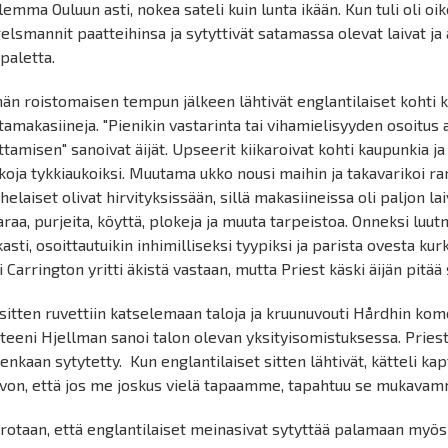
lemma Ouluun asti, nokea sateli kuin lunta ikään. Kun tuli oli oi
elsmannit paatteihinsa ja sytyttivät satamassa olevat laivat ja a
paletta.
än roistomaisen tempun jälkeen lähtivät englantilaiset kohti k
tamakasiineja. "Pienikin vastarinta tai vihamielisyyden osoitus
ttamisen" sanoivat äijät. Upseerit kiikaroivat kohti kaupunkia ja p
koja tykkiaukoiksi. Muutama ukko nousi maihin ja takavarikoi r
helaiset olivat hirvityksissään, sillä makasiineissa oli paljon l
araa, purjeita, köyttä, plokeja ja muuta tarpeistoa. Onneksi luutn
kasti, osoittautuikin inhimilliseksi tyypiksi ja parista ovesta kurk
i Carrington yritti äkistä vastaan, mutta Priest käski äijän pitää 
sitten ruvettiin katselemaan taloja ja kruunuvouti Hårdhin kome
teeni Hjellman sanoi talon olevan yksityisomistuksessa. Priest 
tenkaan sytytetty. Kun englantilaiset sitten lähtivät, kätteli ka
ivon, että jos me joskus vielä tapaamme, tapahtuu se mukavam
rotaan, että englantilaiset meinasivat sytyttää palamaan myös 