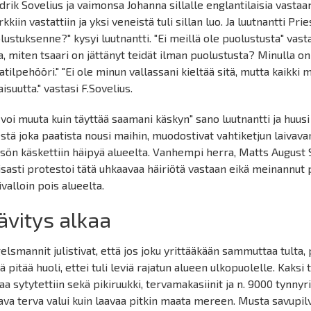
drik Sovelius ja vaimonsa Johanna sillalle englantilaisia vastaan
kiin vastattiin ja yksi veneistä tuli sillan luo. Ja luutnantti Pries
lustuksenne?" kysyi luutnantti. "Ei meillä ole puolustusta" vast
a, miten tsaari on jättänyt teidät ilman puolustusta? Minulla on 
vatilpehööri." "Ei ole minun vallassani kieltää sitä, mutta kaikki m
isuutta." vastasi F.Sovelius.
 voi muuta kuin täyttää saamani käskyn" sano luutnantti ja hu
stä joka paatista nousi maihin, muodostivat vahtiketjun laivava
isön käskettiin häipyä alueelta. Vanhempi herra, Matts August S
isasti protestoi tätä uhkaavaa häiriötä vastaan eikä meinannut p
ivalloin pois alueelta.
ävitys alkaa
elsmannit julistivat, että jos joku yrittääkään sammuttaa tulta,
lä pitää huoli, ettei tuli leviä rajatun alueen ulkopuolelle. Kaksi
vaa sytytettiin sekä pikiruukki, tervamakasiinit ja n. 9000 tynnyri
ava terva valui kuin laavaa pitkin maata mereen. Musta savupilv