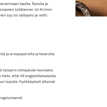
hvenanmaan kautta. Ranska ja
inainen sotatanner oli Krimin-
n syy oli valtapeli ja reitti
llä ja arvopapereita ja tavaroita
äkö keisarin nimipäivän kunniaksi
 tieto, että 49 englantilaisalusta
uun lopulla. Hyökkäykset alkoivat
 engelsmannit.