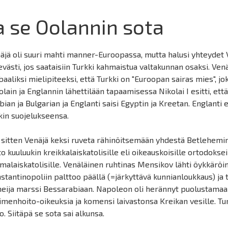
a se Oolannin sota
äjä oli suuri mahti manner-Euroopassa, mutta halusi yhteydet Vä
evästi, jos saataisiin Turkki kahmaistua valtakunnan osaksi. Venäj
baaliksi mielipiteeksi, että Turkki on "Euroopan sairas mies", jo
olain ja Englannin lähettilään tapaamisessa Nikolai I esitti, että 
bian ja Bulgarian ja Englanti saisi Egyptin ja Kreetan. Englanti 
kin suojelukseensa.
 sitten Venäjä keksi ruveta rähinöitsemään yhdestä Betlehemin
to kuuluukin kreikkalaiskatolisille eli oikeauskoisille ortodoksei
malaiskatolisille. Venäläinen ruhtinas Mensikov lähti öykkäröim
stantinopoliin palttoo päällä (=järkyttävä kunnianloukkaus) ja 
eija marssi Bessarabiaan. Napoleon oli herännyt puolustamaa
imenhoito-oikeuksia ja komensi laivastonsa Kreikan vesille. Tur
to. Siitäpä se sota sai alkunsa.