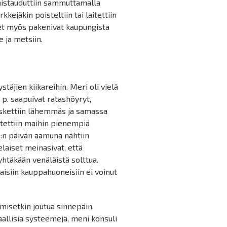
mistauduttiin sammuttamalla
kejäkin poisteltiin tai laitettiin
et myös pakenivat kaupungista
 ja metsiin.
äjien kiikareihin. Meri oli vielä
. p. saapuivat ratashöyryt,
uskettiin lähemmäs ja samassa
ähetettiin maihin pienempiä
.:n päivän aamuna nähtiin
laiset meinasivat, että
yhtäkään venäläistä solttua.
aisiin kauppahuoneisiin ei voinut
misetkin joutua sinnepäin.
aallisia systeemejä, meni konsuli