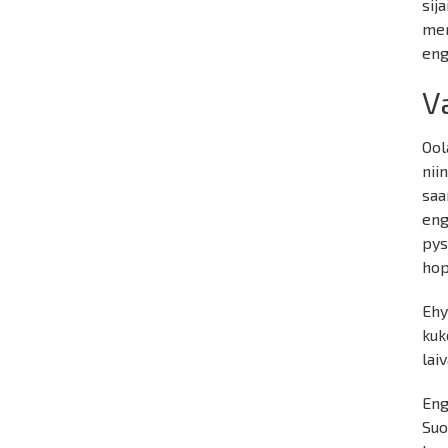
sij
mer
eng
V
Ool
nii
saa
eng
pys
hop
Ehy
kuk
lai
Eng
Suo