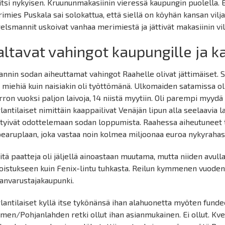
aitsi nykyisen. Kruununmakasiinin vieressä kaupungin puolella. 
imies Puskala sai solokattua, että siellä on köyhän kansan viljat
elsmannit uskoivat vanhaa merimiestä ja jättivät makasiinin vi
altavat vahingot kaupungille ja ka
annin sodan aiheuttamat vahingot Raahelle olivat jättimäiset. S
n miehiä kuin naisiakin oli työttömänä. Ulkomaiden satamissa o
rron vuoksi paljon laivoja, 14 niistä myytiin. Oli parempi myydä
lantilaiset nimittäin kaappailivat Venäjän lipun alla seelaavia 
tyivät odottelemaan sodan loppumista. Raahessa aiheutuneet 
earuplaan, joka vastaa noin kolmea miljoonaa euroa nykyrahas
itä paatteja oli jäljellä ainoastaan muutama, mutta niiden avul
oistukseen kuin Fenix-lintu tuhkasta. Reilun kymmenen vuoden
vanvarustajakaupunki.
lantilaiset kyllä itse tykönänsä ihan alahuonetta myöten fundeer
men/Pohjanlahden retki ollut ihan asianmukainen. Ei ollut. Kv