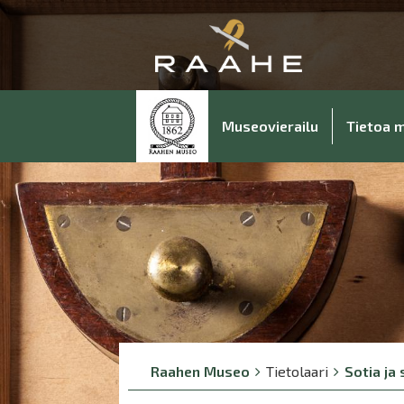
Museovierailu
Tietoa 
Breadcrumbs
You
Raahen Museo
Tietolaari
Sotia ja 
are