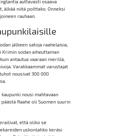
Englantia auttavasti osaava
, älkää niitä polttako. Onneksi
ljoineen rauhaan.
upunkilaisille
odan jälkeen satoja raahelaisia,
li Krimin sodan aiheuttaman
 kuin antautua vaaraan merillä,
laivoja. Varakkaammat varustajat
tuhot nousivat 300 000
sa.
la kaupunki nousi mahtavaan
 päästä Raahe oli Suomen suurin
ailivat, että oliko se
eekareiden uskonlahko keräsi