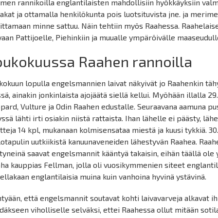
men rannikoilla englantilaisten mahdollisiin hyökkäyksiin val
akat ja ottamalla henkilökunta pois luotsituvista jne. ja merimerk
ittamaan minne sattuu. Näin tehtiin myös Raahessa. Raahelais
vaan Pattijoelle, Piehinkiin ja muualle ympäröivälle maaseudulle
oukokuussa Raahen rannoilla
kokuun lopulla engelsmannien laivat näkyivät jo Raahenkin tähyst
ssä, ainakin jonkinlaista ajojäätä siellä kellui. Myöhään illalla 29
pard, Vulture ja Odin Raahen edustalle. Seuraavana aamuna p
yssä lähti irti osiakin niistä rattaista. Ihan lähelle ei päästy, l
tteja 14 kpl, mukanaan kolmisensataa miestä ja kuusi tykkiä. 30
lotapulin uutkiikistä kanuunaveneiden lähestyvän Raahea. Raahe
tyneinä saavat engelsmannit kääntyä takaisin, eihän täällä ole 
ha kauppias Fellman, jolla oli vuosikymmenien siteet englantil
tellakaan englantilaisia muina kuin vanhoina hyvinä ystävinä.
tyään, että engelsmannit soutavat kohti laivavarveja alkavat ih
däkseen viholliselle selväksi, ettei Raahessa ollut mitään sotil