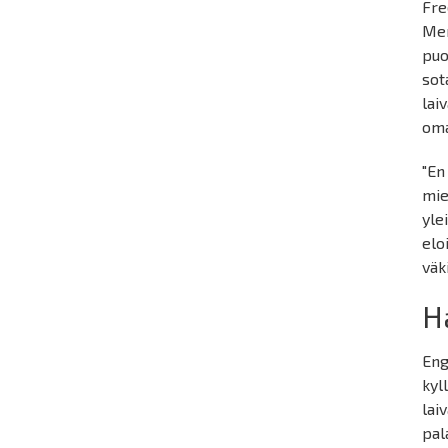
Fre
Merk
puo
sot
lai
oma
"En
mie
yle
elo
väk
H
Eng
kyl
lai
pal