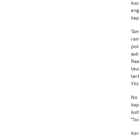
kuu
eng
kap
Täm
ran
pol
auk
Raa
tav
tar
Yks
No 
kap
kui
"To
Ker