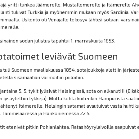
äjä yritti tunkea Jäämerelle, Mustallemerelle ja Itämerelle A
lanti tukivat Turkkia ja myöhemmin mukaan myös Sardinia. Vars
mimaalla. Uskonto oli Venäjälle tekosyy lähteä sotaan, varsinaine
imerelle.
sinainen sodan julistus tapahtui 1. marraskuuta 1853.
otatoimet leviävät Suomeen
a tuli Suomeen maaliskuussa 1854, sotajoukkoja alettiin järjeste
jetella sisämaahan varmoihin piiloihin.
jantaina 5. 5. tykit jylisivät Helsingissä, sota on alkanut!!! (Eik
n jysäyteltiin tykkejä). Mutta kohta kuitenkin Hampurista saatiin
 lähtenyt Itämerelle. Helsingin satamat avautuivat vasta huhtik
5. Tammisaaressa ja Hankoniemessä 22.5.
tit etenivät pitkin Pohjanlahtea. Ratashöyrylaivoilla saapuivat