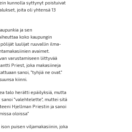
kein kunnolla syttynyt poistuivat
lukset, joita oli yhtensä 13
aupunkia ja sen
 aiheuttaa koko kaupungin
ölijät luulijat ruuvallin ilma-
antamakasiinien avaimet.
aivan varustamiseen liittyvää
antti Priest, joka makasiineja
attuaan sanoi, "tyhjiä ne ovat."
suunsa kiinni.
a talo herätti epäilyksiä, mutta
sanoi "valehtelette", muttei sitä
pteeni Hjellman Priestin ja sanoi
missa oloissa"
ison puisen viljamakasiinin, joka