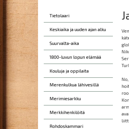
here:
J
Päävalikko
Tietolaari
Keskiaika ja uuden ajan alku
Ven
kät
Suurvalta-aika
glo
Nik
1800-luvun lopun elämää
Ser
Tur
Kouluja ja oppilaita
No,
Merenkulkua lähivesillä
hoi
roo
Merimiesarkku
Kon
arm
Merkkihenkilöitä
ava
liit
Rohdoskammari