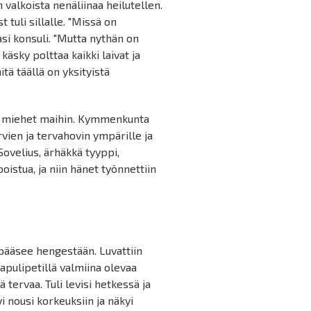
 valkoista nenäliinaa heilutellen.
t tuli sillalle. "Missä on
asi konsuli. "Mutta nythän on
käsky polttaa kaikki laivat ja
itä täällä on yksityistä
usi miehet maihin. Kymmenkunta
rvien ja tervahovin ympärille ja
ovelius, ärhäkkä tyyppi,
oistua, ja niin hänet työnnettiin
 pääsee hengestään. Luvattiin
 tapulipetillä valmiina olevaa
ä tervaa. Tuli levisi hetkessä ja
i nousi korkeuksiin ja näkyi