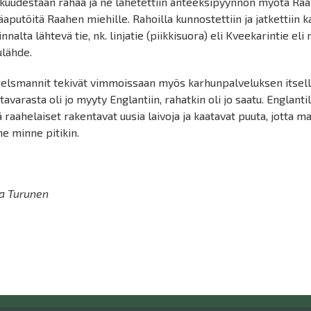
kuudestaan rahaa ja ne lähetettiin anteeksipyynnön myötä Raahe
äaputöitä Raahen miehille. Rahoilla kunnostettiin ja jatkettiin
linnalta lähtevä tie, nk. linjatie (piikkisuora) eli Kveekarintie e
ulähde.
elsmannit tekivät vimmoissaan myös karhunpalveluksen itselle
tavarasta oli jo myyty Englantiin, rahatkin oli jo saatu. Englanti
ä raahelaiset rakentavat uusia laivoja ja kaatavat puuta, jotta m
ne minne pitikin.
ja Turunen