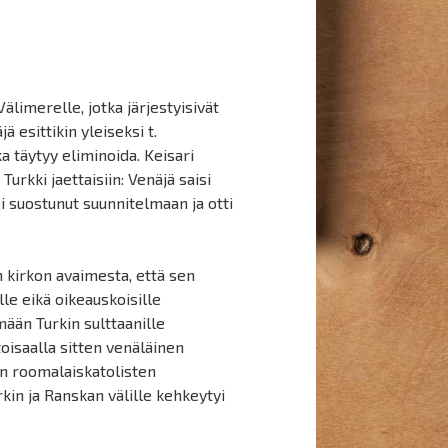
limerelle, jotka järjestyisivät
ä esittikin yleiseksi t.
ka täytyy eliminoida. Keisari
Turkki jaettaisiin: Venäjä saisi
ei suostunut suunnitelmaan ja otti
 kirkon avaimesta, että sen
lle eikä oikeauskoisille
ään Turkin sulttaanille
toisaalla sitten venäläinen
n roomalaiskatolisten
kin ja Ranskan välille kehkeytyi