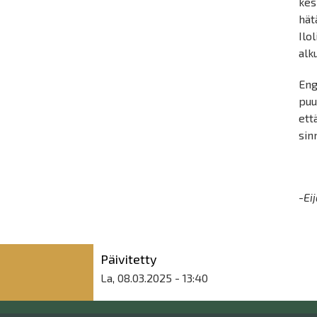
kes
hät
Ilo
alk
Eng
puu
ett
sin
-Ei
Päivitetty
La, 08.03.2025 - 13:40