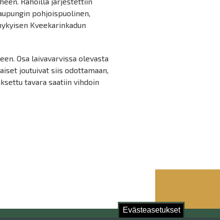
en. Rahoilla järjestettiin
 kaupungin pohjoispuolinen,
li nykyisen Kveekarinkadun
en. Osa laivavarvissa olevasta
laiset joutuivat siis odottamaan,
aksettu tavara saatiin vihdoin
Evästeasetukset