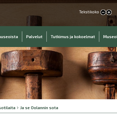
Tekstikoko
Pienennä tekstikokoa
Suurenna tekstikokoa
museoista
Palvelut
Tutkimus ja kokoelmat
Museo
sotilaita
Ja se Oolannin sota