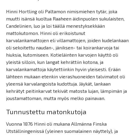
Hinni Hortling oli Paltamon nimismiehen tytär, joka
muutti isänsä kuoltua Raaheen äidinpuolen sukulaisten,
Candelinien, luo ja loi täällä menestyksekkään
mattokutomon. Hinni oli erikoistunut
karvalankamattojen eli villamattojen, joiden kudelankaan
oli sekoitettu naudan-, jäniksen- tai koirankarvoja tai
hiuksia, kutomiseen. Kotieläinten karvojen käyttö oli
yleistä silloin, kun langat kehrättiin kotona, ja
karvalankamattoja käytettiinkin hyvin yleisesti. Erään
lähteen mukaan etenkin vierashuoneiden talvimatot oli
yleensä karvalangoista kudottuja. Jäykät, lankaan
kehrätyt peitinkarvat tekivät matosta lujan, lämpimän ja
joustamattoman, mutta myös melko painavan.
Tunnustettu matonkutoja
Vuonna 1876 Hinni oli mukana Allmänna Finska
Utställningenissä (yleinen suomalainen näyttely), ja