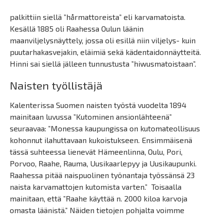
palkittiin siellä ”hårmattoreista” eli karvamatoista.
Kesällä 1885 oli Raahessa Oulun läänin
maanviljelysnäyttely, jossa oli esillä niin viljelys- kuin
puutarhakasvejakin, eläimiä sekä kädentaidonnäytteitä.
Hinni sai siellä jälleen tunnustusta ”hiwusmatoistaan”.
Naisten työllistäjä
Kalenterissa Suomen naisten työstä vuodelta 1894
mainitaan luvussa ”Kutominen ansionlähteenä”
seuraavaa: ”Monessa kaupungissa on kutomateollisuus
kohonnut ilahuttavaan kukoistukseen. Ensimmäisenä
tässä suhteessa lienevät Hämeenlinna, Oulu, Pori,
Porvoo, Raahe, Rauma, Uusikaarlepyy ja Uusikaupunki.
Raahessa pitää naispuolinen työnantaja työssänsä 23
naista karvamattojen kutomista varten.” Toisaalla
mainitaan, että ”Raahe käyttää n. 2000 kiloa karvoja
omasta läänistä.” Näiden tietojen pohjalta voimme