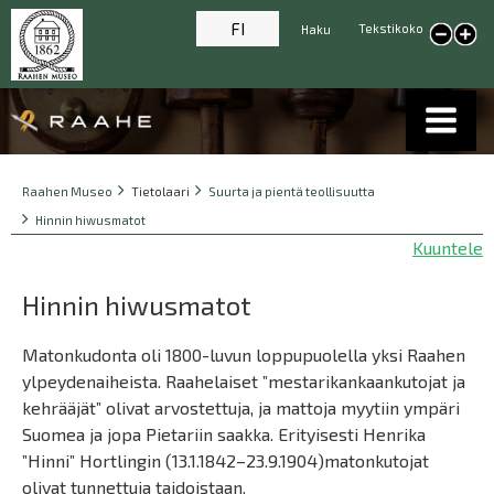
FI
Tekstikoko
Haku
Pienennä tekstikokoa
Suur
tekst
Breadcrumbs
You
Raahen Museo
Tietolaari
Suurta ja pientä teollisuutta
are
Hinnin hiwusmatot
here:
Kuuntele
Hinnin hiwusmatot
Matonkudonta oli 1800-luvun loppupuolella yksi Raahen
ylpeydenaiheista. Raahelaiset ”mestarikankaankutojat ja
kehrääjät” olivat arvostettuja, ja mattoja myytiin ympäri
Suomea ja jopa Pietariin saakka. Erityisesti Henrika
”Hinni” Hortlingin (13.1.1842–23.9.1904)matonkutojat
olivat tunnettuja taidoistaan.