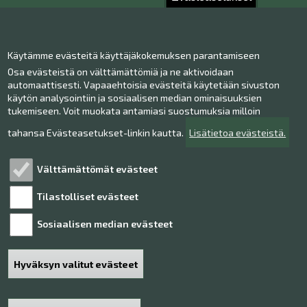
Ota yhteyttä!
Käytämme evästeitä käyttäjäkokemuksen parantamiseen
Yhteystiedot
Osa evästeistä on välttämättömiä ja ne aktivoidaan
Henkilökunta
automaattisesti. Vapaaehtoisia evästeitä käytetään sivuston
Anna palautetta
käytön analysointiin ja sosiaalisen median ominaisuuksien
tukemiseen. Voit muokata antamiasi suostumuksia milloin
Museo Facebookissa
Museo Instagramissa
tahansa Evästeasetukset-linkin kautta.
Lisätietoa evästeistä.
Museo Youtubessa
Välttämättömät evästeet
Tilastolliset evästeet
Tutustu!
Sosiaalisen median evästeet
Henkilötietojen käsittely
Saavutettavuusseloste
Hyväksyn valitut evästeet
Sivukartta
Haku