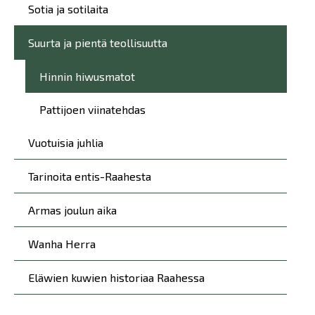
Sotia ja sotilaita
Suurta ja pientä teollisuutta
Hinnin hiwusmatot
Pattijoen viinatehdas
Vuotuisia juhlia
Tarinoita entis-Raahesta
Armas joulun aika
Wanha Herra
Eläwien kuwien historiaa Raahessa