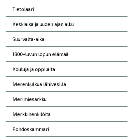
Päävalikko
Tietolaari
Keskiaika ja uuden ajan alku
Suurvalta-aika
1800-luvun lopun elämää
Kouluja ja oppilaita
Merenkulkua lähivesillä
Merimiesarkku
Merkkihenkilöitä
Rohdoskammari