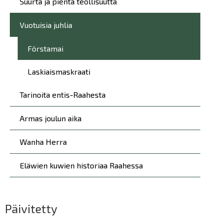
Suurta ja pientä teollisuutta
Vuotuisia juhlia
Förstamai
Laskiaismaskraati
Tarinoita entis-Raahesta
Armas joulun aika
Wanha Herra
Eläwien kuwien historiaa Raahessa
Päivitetty