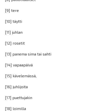
[9] tere
[10] täytti
[11] juhlan
[12] rosetit
[13] panema sima tai sahti
[14] vapaapäivä
[15] kävelemässä,
[16] juhlijoita
[17] puettujakin
[18] loimilla