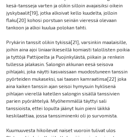
kesä-tansseja varten ja olikin silloin avajaisiksi oikein
jyskybaalit[19], jotka alkoivat kello kuudelta, jolloin
flaku[20] kohosi porstuan seinän vieressä olevaan
tankoon ja alkoi kuulua polokan tahti.
Prykärin tanssit olikin tykissä[21], varsinkin maalaisille,
joihin aina ajoi liniaarikieseillä komiasti talollisten poikia
ja tyttöjä Pattijoelta ja Puojinkylästä, piikain ja renkein
tullessa jalakasin. Salongin akkunan eesä seisova
pihlajaki, joka näytti kasvaissaan muodostuneen tanssin
pyörteiden mukaseksi, sai taasen kamraatinsa[22] joka
aina kaiken tanssin ajan seisoi hymysuin hyklisenä
pihlajan vierellä katellen salongin sisällä tanssivien
parien pyörähtelyä. Myöhemmällä täyttyi sali
tanssioista, ettei lopulta jäänyt kuin pieni läikkä
keskilaattiaa, jossa tanssiminenki oli jo survomista.
Kuumuuvesta hikoilevat naiset vuoroin tulivat ulos