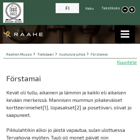
FI
Tekstikoko
Haku
Pienennä tekstikokoa
Suur
tekst
Breadcrumbs
You
Raahen Museo
Tietolaari
Vuotuisia juhlia
Förstamai
are
Kuuntele
here:
Förstamai
Kevät oli tullu, aikainen ja lämmin ja kaikki eli aikaisen
kevään merkeissä. Mannisen mummun jokakeväiset
kortteerimiehet[1], liipasakset[2] ja posetiivari, olivat jo
saapuneet.
Pikkulahtikin alkoi jo jäistä vapautua, sulan ulottuessa
Tervahovia myöten. Tuuli oli monet päivät niin