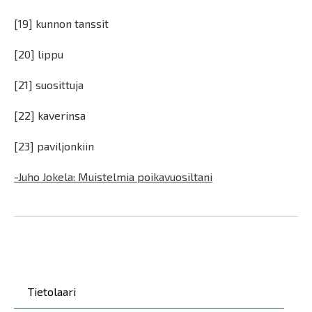
[19] kunnon tanssit
[20] lippu
[21] suosittuja
[22] kaverinsa
[23] paviljonkiin
-Juho Jokela: Muistelmia poikavuosiltani
Päävalikko
Tietolaari