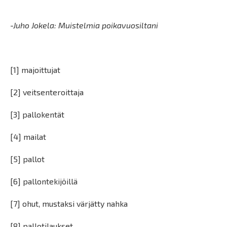
-Juho Jokela: Muistelmia poikavuosiltani
[1] majoittujat
[2] veitsenteroittaja
[3] pallokentät
[4] mailat
[5] pallot
[6] pallontekijöillä
[7] ohut, mustaksi värjätty nahka
[8] pallotilaukset