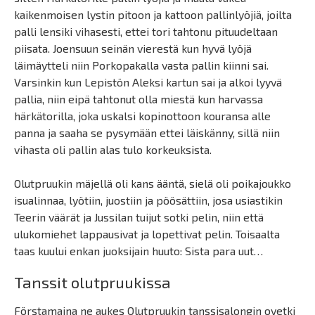
kaikenmoisen lystin pitoon ja kattoon pallinlyöjiä, joilta
palli lensiki vihasesti, ettei tori tahtonu pituudeltaan
piisata. Joensuun seinän vierestä kun hyvä lyöjä
läimäytteli niin Porkopakalla vasta pallin kiinni sai.
Varsinkin kun Lepistön Aleksi kartun sai ja alkoi lyyvä
pallia, niin eipä tahtonut olla miestä kun harvassa
härkätorilla, joka uskalsi kopinottoon kouransa alle
panna ja saaha se pysymään ettei läiskänny, sillä niin
vihasta oli pallin alas tulo korkeuksista.
Olutpruukin mäjellä oli kans ääntä, sielä oli poikajoukko
isualinnaa, lyötiin, juostiin ja pöösättiin, josa usiastikin
Teerin väärät ja Jussilan tuijut sotki pelin, niin että
ulukomiehet lappausivat ja lopettivat pelin. Toisaalta
taas kuului enkan juoksijain huuto: Sista para uut…
Tanssit olutpruukissa
Förstamaina ne aukes Olutpruukin tanssisalongin ovetki