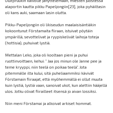
Olutpruukin kaivolle jähyttelemään, miesten juostessa
alaportin kautta pikku Papeljongiin[23], joka pyhäiltasin
oli kans auki, saamaan lasin olutta.
Pikku-Papeljongiin oli likiseudun maalaisisäntiäkin
kokoontunut Förstamaita fiiraan, istuivat pöytäin
ympärillä, sevottelivat ja ryypiskelivät laihoja toteja
(hottisia), puhuivat lystiä.
Mettalan Leko, joka oli kooltaan pieni ja puhui
ruottinvoittaen, kehui: ” Jaa jos minun ole Janne pee ja
teme kryyppi, niin teelä on poikaa teelä”. Jota
pitemmälle ilta kului, sitä puheliaammiksi kävivät
Förstamain fiiraajat, että myöhemmällä ei ollut muuta
kuin lystiä, lystiä vaan, sanoivat ukot, kun alettiin hääjellä
ulos. Jotku olivat fiirailleet itsensä jo aivan lossiksi.
Niin meni Förstamai ja alkoivat arkiset hommat.