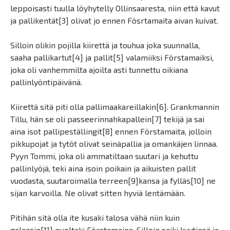
leppoisasti tuulla löyhytelly Ollinsaaresta, niin että kavut
ja pallikentät[3] olivat jo ennen Fösrtamaita aivan kuivat.
Silloin olikin pojilla kiirettä ja touhua joka suunnalla,
saaha pallikartut[4] ja pallit[5] valamiiksi Förstamaiksi,
joka oli vanhemmilta ajoilta asti tunnettu oikiana
pallinlyöntipäivänä.
Kiirettä sitä piti olla pallimaakareillakin[6]. Grankmannin
Tillu, hän se oli passeerinnahkapallein[7] tekijä ja sai
aina isot pallipeställingit[8] ennen Förstamaita, jolloin
pikkupojat ja tytöt olivat seinäpallia ja omankäjen linnaa.
Pyyn Tommi, joka oli ammatiltaan suutari ja kehuttu
pallinlyöjä, teki aina isoin poikain ja aikuisten pallit
vuodasta, suutaroimalla terreen[9]kansa ja fylläs[10] ne
sijan karvoilla. Ne olivat sitten hyviä lentämään.
Pitihän sitä olla ite kusaki talosa vähä niin kuin
galaasin[11] puoltaki Förstamaina. Silloin saiki kyytinsä ja