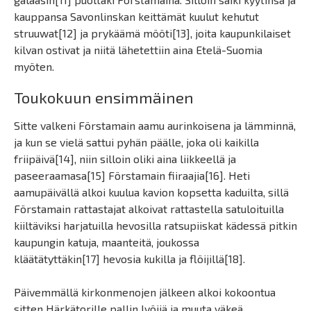
kauppansa Savonlinskan keittämät kuulut kehutut
struuwat[12] ja prykäämä mööti[13], joita kaupunkilaiset
kilvan ostivat ja niitä lähetettiin aina Etelä-Suomia
myöten.
Toukokuun ensimmäinen
Sitte valkeni Förstamain aamu aurinkoisena ja lämminnä,
ja kun se vielä sattui pyhän päälle, joka oli kaikilla
friipäivä[14], niin silloin oliki aina liikkeellä ja
paseeraamasa[15] Förstamain fiiraajia[16]. Heti
aamupäivällä alkoi kuulua kavion kopsetta kaduilta, sillä
Förstamain rattastajat alkoivat rattastella satuloituilla
kiiltäviksi harjatuilla hevosilla ratsupiiskat kädessä pitkin
kaupungin katuja, maanteitä, joukossa
kläätätyttäkin[17] hevosia kukilla ja flöijillä[18].
Päivemmällä kirkonmenojen jälkeen alkoi kokoontua
sitten Härkätorille pallin lyöjiä ja muuta väkeä