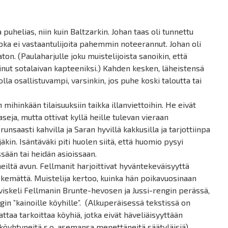
puhelias, niin kuin Baltzarkin. Johan taas oli tunnettu
oka ei vastaantulijoita pahemmin noteerannut. Johan oli
on. (Paulaharjulle joku muistelijoista sanoikin, että
pinut sotalaivan kapteeniksi.) Kahden kesken, läheistensä
lla osallistuvampi, varsinkin, jos puhe koski taloutta tai
mihinkään tilaisuuksiin taikka illanviettoihin. He eivät
eja, mutta ottivat kyllä heille tulevan vieraan
runsaasti kahvilla ja Saran hyvillä kakkusilla ja tarjottiinpa
ejäkin. Isäntäväki piti huolen siitä, että huomio pysyi
sään tai heidän asioissaan.
eiltä avun.
Fellmanit
harjoittivat hyväntekeväisyyttä
tekemättä. Muistelija kertoo, kuinka hän poikavuosinaan
viskeli
Fellmanin
Brunte
-hevosen ja Jussi-rengin perässä,
in ”kainoille köyhille”. (Alkuperäisessä tekstissä on
attaa tarkoittaa köyhiä, jotka eivät häveliäisyyttään
 köyhtyneitä
s.o
. asemansa menettäneitä säätyläisiä).