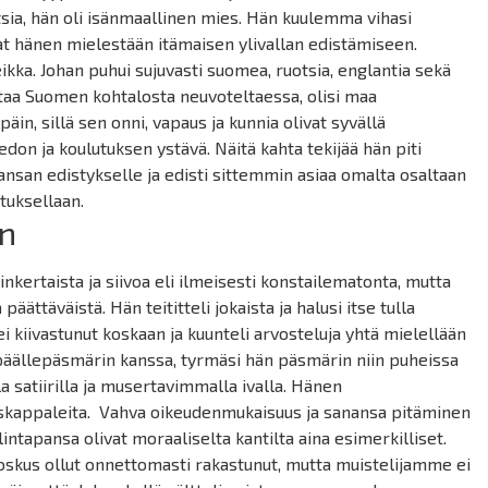
otsia, hän oli isänmaallinen mies. Hän kuulemma vihasi
at hänen mielestään itämaisen ylivallan edistämiseen.
ikka. Johan puhui sujuvasti suomea, ruotsia, englantia sekä
altaa Suomen kohtalosta neuvoteltaessa, olisi maa
in, sillä sen onni, vapaus ja kunnia olivat syvällä
don ja koulutuksen ystävä. Näitä kahta tekijää hän piti
ansan edistykselle ja edisti sittemmin asiaa omalta osaltaan
tuksellaan.
on
nkertaista ja siivoa eli ilmeisesti konstailematonta, mutta
päättäväistä. Hän teititteli jokaista ja halusi itse tulla
i kiivastunut koskaan ja kuunteli arvosteluja yhtä mielellään
in päällepäsmärin kanssa, tyrmäsi hän päsmärin niin puheissa
a satiirilla ja musertavimmalla ivalla. Hänen
tuskappaleita. Vahva oikeudenmukaisuus ja sanansa pitäminen
intapansa olivat moraaliselta kantilta aina esimerkilliset.
oskus ollut onnettomasti rakastunut, mutta muistelijamme ei