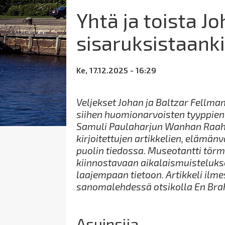
Yhtä ja toista J
sisaruksistaank
Ke, 17.12.2025 - 16:29
Veljekset Johan ja Baltzar
Fellma
siihen huomionarvoisten tyyppien ka
Samuli Paulaharjun
Wanhan
Raahe
kirjoitettujen artikkelien, elämän
puolin tiedossa. Museotantti tör
kiinnostavaan aikalaismuistelukse
laajempaan tietoon. Artikkeli ilme
sanomalehdessä otsikolla En
Bra
Asuinsija