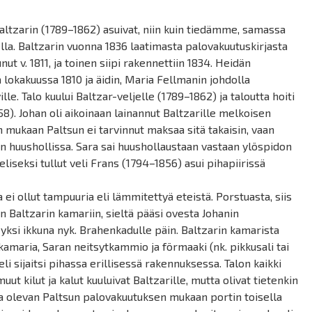
altzarin (1789–1862) asuivat, niin kuin tiedämme, samassa
la. Baltzarin vuonna 1836 laatimasta palovakuutuskirjasta
unut v. 1811, ja toinen siipi rakennettiin 1834. Heidän
lokakuussa 1810 ja äidin, Maria
Fellmanin
johdolla
ille
. Talo kuului Baltzar-veljelle (1789–1862) ja taloutta hoiti
). Johan oli aikoinaan lainannut Baltzarille melkoisen
en mukaan
Paltsun
ei tarvinnut maksaa sitä takaisin, vaan
rin huushollissa. Sara sai huushollaustaan vastaan ylöspidon
liseksi tullut veli Frans (1794–1856) asui pihapiirissä
 ollut tampuuria eli lämmitettyä eteistä. Porstuasta, siis
en Baltzarin kamariin, sieltä pääsi ovesta Johanin
ksi ikkuna nyk. Brahenkadulle päin. Baltzarin kamarista
si kamaria, Saran neitsytkammio ja
förmaaki
(nk. pikkusali tai
 eli sijaitsi pihassa erillisessä rakennuksessa. Talon kaikki
uut kilut ja kalut kuuluivat Baltzarille, mutta olivat tietenkin
sa olevan
Paltsun
palovakuutuksen mukaan portin toisella