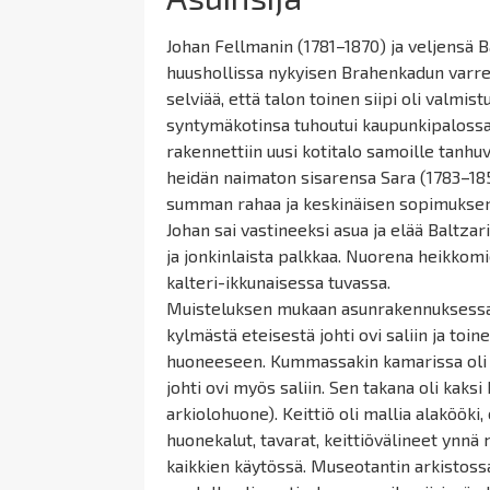
Johan
Fellmanin
(1781–1870) ja veljensä B
huushollissa nykyisen Brahenkadun varrel
selviää, että talon toinen siipi oli valmist
syntymäkotinsa tuhoutui kaupunkipalossa 
rakennettiin uusi kotitalo samoille
tanhuv
heidän naimaton sisarensa Sara (1783–1858
summan rahaa ja keskinäisen sopimuks
Johan sai vastineeksi asua ja elää Baltza
ja jonkinlaista palkkaa. Nuorena heikkomie
kalteri-ikkunaisessa tuvassa.
Muisteluksen mukaan asunrakennuksessa ei
kylmästä eteisestä johti ovi saliin ja toin
huoneeseen. Kummassakin kamarissa oli y
johti ovi myös saliin. Sen takana oli kak
arkiolohuone). Keittiö oli mallia
alakööki
,
huonekalut, tavarat, keittiövälineet ynnä m
kaikkien käytössä. Museotantin arkistos