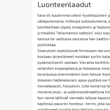
Luonteenlaadut
Sara oli kuulemma oikein hyväntuulinen ja 
vähäpuheisena, milteipä sulkeutuneena, j
luonteeltaan ylpeä, omapäinen ja taipumat
yrmeähkö ”
Velemannin
katteini
” olisi so
kanssa tai valitussa seurassa hän saattoi o
politiikkaa.
Sisarukset osallistuivat hirmuisen harvoin 
koskaan järjestäneet minkään sortin kalaas
sydämellisesti vastaan. Vierasta kestitiin 
veljesten espanjalaisia ja italialaisia viin
tarjoiluissa enemmänkin kuin heissä itses
Jokainen hädänalainen, apua pyytävä sai h
monialaisesti, hissuksiin, siitä numeroa 
monena joulu- ja uudenvuodenaattona hii
kun nämä lähtivät viemään lahjoja kaupung
käytössä
pauvrex
honteux
-termi, joka sa
uskaltaneet pyytää taloudellista apua tai