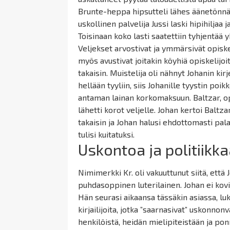
Brunte
-heppa hipsutteli lähes
äänetönn
uskollinen palvelija Jussi laski
hipihiljaa
j
Toisinaan koko lasti saatettiin tyhjentää y
Veljekset arvostivat ja ymmärsivät opisk
myös avustivat joitakin köyhiä opiskelijoit
takaisin. Muistelija oli nähnyt Johanin ki
hellään tyyliin, siis Johanille tyystin poikk
antaman lainan korkomaksuun. Baltzar, opi
lähetti korot veljelle. Johan kertoi Balt
takaisin ja Johan halusi ehdottomasti pala
tulisi kuitatuksi.
Uskontoa ja politiikk
Nimimerkki Kr. oli vakuuttunut siitä, että
puhdasoppinen luterilainen. Johan ei kovi
Hän seurasi aikaansa tässäkin asiassa, luki
kirjailijoita, jotka ”saarnasivat” uskonno
henkilöistä, heidän mielipiteistään ja po