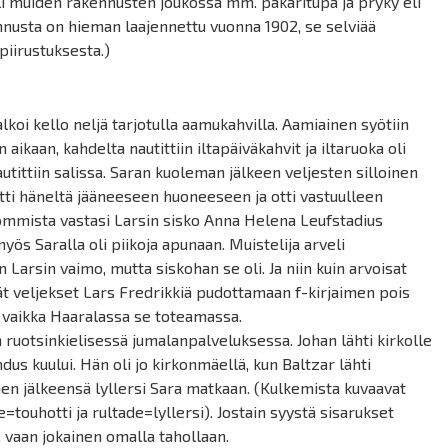
 oli muiden rakennusten joukossa mm. pakaritupa ja
pryky
eli
usta on hieman laajennettu vuonna 1902, se selviää
piirustuksesta.)
lkoi kello neljä tarjotulla aamukahvilla. Aamiainen syötiin
ikaan, kahdelta nautittiin iltapäiväkahvit ja iltaruoka oli
autittiin salissa. Saran kuoleman jälkeen veljesten silloinen
ti häneltä jääneeseen huoneeseen ja otti vastuulleen
hommista vastasi Larsin sisko Anna Helena
Leufstadius
ös Saralla oli piikoja apunaan. Muistelija arveli
 Larsin vaimo, mutta siskohan se oli. Ja niin kuin arvoisat
vät veljekset Lars Fredrikkiä pudottamaan f-kirjaimen pois
ä vaikka Haaralassa se toteamassa.
in ruotsinkielisessä jumalanpalveluksessa. Johan lähti kirkolle
s kuului. Hän oli jo kirkonmäellä, kun Baltzar lähti
nen jälkeensä lyllersi Sara matkaan. (Kulkemista kuvaavat
e
=touhotti ja
rultade
=lyllersi). Jostain syystä sisarukset
 vaan jokainen omalla tahollaan.