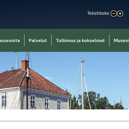
Tekstikoko
Pienennä tekstikokoa
Suurenna tekstikokoa
museoista
Palvelut
Tutkimus ja kokoelmat
Museo