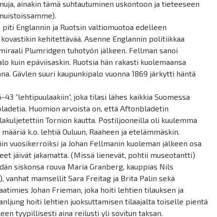
muja, ainakin tämä suhtautuminen uskontoon ja tieteeseen
muistoissamme).
än piti Englannin ja Ruotsin valtiomuotoa edelleen
ovastikin kehitettävää. Asenne Englannin politiikkaa
miraali
Plumridgen
tuhotyön jälkeen.
Fellman
sanoi
alo kuin epäviisaskin. Ruotsia hän rakasti kuolemaansa
na. Gävlen suuri kaupunkipalo vuonna 1869 järkytti häntä
43 ”lehtipuulaakiin”, joka tilasi lähes kaikkia Suomessa
bladetia. Huomion arvoista on, että Aftonbladetin
alakuljetettiin Tornion kautta. Postiljooneilla oli kuulemma
ia määriä
k.o
. lehtiä Ouluun, Raaheen ja etelämmäskin.
iin vuosikerroiksi ja Johan
Fellmanin
kuoleman jälkeen osa
äneet jäivät jakamatta. (Missä lienevät, pohtii museotantti)
heidän siskonsa rouva Maria Granberg, kauppias Nils
), vanhat mamsellit Sara
Freitag
ja Brita Palin sekä
raatimies Johan
Frieman
, joka hoiti lehtien tilauksen ja
anljung
hoiti lehtien juoksuttamisen tilaajalta toiselle pientä
n tyypillisesti aina reilusti yli sovitun taksan.