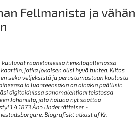
ohan Fellmanista ja vähän
in
n
kuuluvat raahelaisessa henkilögalleriassa
artiin, jotka jokaisen olisi hyvä tuntea. Kiitos
n sekä veljeksistä ja perustamastaan koulusta
vaiheensa ja luonteensakin on ainakin päällisin
mäsi digitoiduissa sanomalehtiaarteistossa
en Johanista, jota haluaa nyt saattaa
styi 1.4.1873 Åbo
Underrättelser
-
hestadsborgare
.
Biografiskt
utkast
af Kr.