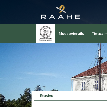
Museovierailu
Tietoa 
Breadcrumbs
You
Etusivu
are
here: