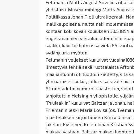
Fellman
ja
Matts
August Sovelius olla ka
yhdistäisi.
Museuumiblogi
Matts
August 
Politiikassa Johan F. oli ultraliberaali. H
mallikelpoisena, mutta näki molemmissa k
kohtaan koki kovan kolauksen 30.5.1854 a
engelsmannien vierailun olleen niin epäj
saakka, kävi Tukholmassa vielä 85-vuotiaa
sydänjuuria myöten.
Fellmanin
veljekset kuuluivat vuosina1836-
ilmestyviä lehtiä sekä ruotsalaista Afton
maahantuonti oli tuolloin kielletty, sitä s
ylimääräiset laukut, jotka sisälsivät suur
Aftonbladetin numerot säästettiin, sidott
lahjoitettiin Helsingin yliopistolle, ylijä
”Puulaakiin” kuuluivat Baltzar ja Johan, 
Friemanin
leski Maria
Lovisa
(os.
Tveman
muisteluksen kirjoittaneen
Kr:n
äidinisä 
jakelun. Kyseinen Kr. eli Johan Kristian
Sv
maksua vastaan. Baltzar maksoi luonteellee