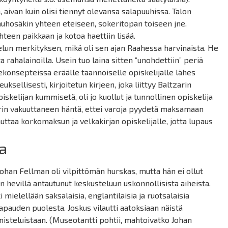
ä
, aivan kuin olisi tiennyt olevansa salapuuhissa. Talon
auhosäkin yhteen eteiseen, sokeritopan toiseen jne.
hteen paikkaan ja kotoa haettiin lisää.
elun merkityksen, mikä oli sen ajan Raahessa harvinaista. He
a rahalainoilla. Usein tuo laina sitten ”unohdettiin” periä
rjekonsepteissa eräälle taannoiselle opiskelijalle lähes
euksellisesti, kirjoitetun kirjeen, joka liittyy Baltzarin
skelijan kummisetä, oli jo kuollut ja tunnollinen opiskelija
zarin vakuuttaneen häntä, ettei varoja pyydetä maksamaan
uttaa korkomaksun ja velkakirjan opiskelijalle, jotta lupaus
aa
 Johan
Fellman
oli vilpittömän hurskas, mutta hän ei ollut
n hevillä antautunut keskusteluun uskonnollisista aiheista.
 mielellään saksalaisia, englantilaisia ja ruotsalaisia
nvapauden puolesta. Joskus vilautti aatoksiaan näistä
nnisteluistaan. (Museotantti pohtii, mahtoivatko Johan