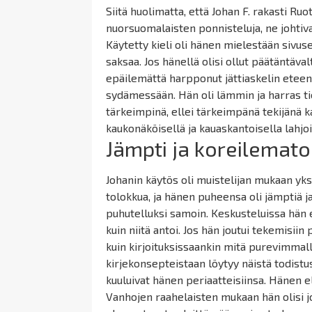
Siitä huolimatta, että Johan F. rakasti Ru
nuorsuomalaisten ponnisteluja, ne johtiv
Käytetty kieli oli hänen mielestään sivuse
saksaa. Jos hänellä olisi ollut päätäntäv
epäilemättä harpponut jättiaskelin eteenpä
sydämessään. Hän oli lämmin ja harras tie
tärkeimpinä, ellei tärkeimpänä tekijänä k
kaukonäköisellä ja kauaskantoisella lahjoi
Jämpti ja koreilemat
Johanin käytös oli muistelijan mukaan yksi
tolokkua
, ja hänen puheensa oli jämptiä ja 
puhutelluksi samoin. Keskusteluissa hän e
kuin niitä antoi. Jos hän joutui tekemisi
kuin kirjoituksissaankin mitä purevimmall
kirjekonsepteistaan löytyy näistä todis
kuuluivat hänen periaatteisiinsa. Hänen el
Vanhojen raahelaisten mukaan hän olisi j