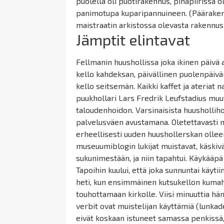
puolella oli puotirakennus, pihapiirissä
panimotupa kuparipannuineen. (Päärakenn
maistraatin arkistossa olevasta rakennus
Jämptit elintavat
Fellmanin
huushollissa joka ikinen päivä a
kello kahdeksan, päivällinen puolenpäivän a
kello seitsemän. Kaikki
kaffet
ja ateriat n
puukhollari
Lars Fredrik
Leufstadius
muut
taloudenhoidon. Varsinaisista huusholli
palvelusväen avustamana. Oletettavasti my
erheellisesti uuden
huushollerskan
olleen
museuumiblogin
lukijat muistavat, käski
sukunimestään, ja niin tapahtui. Käykääp
Tapoihin kuului, että joka sunnuntai käyti
heti, kun ensimmäinen kutsukellon kumahdu
touhottamaan kirkolle. Viisi minuuttia hä
verbit ovat muistelijan käyttämiä (
lunkad
eivät koskaan istuneet samassa penkissä,