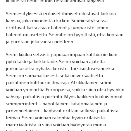
kulkue tai hetki, jolloin tietäjät antavat lahjansa.
Seimiesityksessä erilaiset ihmiset edustavat kirkkoa –
kansaa, joka muodostaa kirkon. Seimiesityksessä
erottuvat kaksi asiaa: hahmot ja ympäristö, johon
hahmot on asetettu. Seimille on tyypillistä, että kootaan
ja puretaan joka vuosi uudelleen.
Seimi kuuluu selvästi populaarimpaan kulttuuriin kuin
pyhä taide ja kirkkotaide. Seimi voidaan ajatella
jonkinlaiseksi pyhäksi koriste- tai sisustusesineeksi.
Seimi on samanaikaisesti sekä universaali että
paikallinen kulttuurin ilmaisija. Afrikkalainen seimi
voidaan ymmärtää Euroopassa, vaikka siinä olisi hyvinkin
vahvoja paikallisia piirteitä. Myös kaikkein kuuluisimmat
seimiperinteet – napolilainen, katalonialainen ja
provencelainen – kantavat erittäin selkeää paikallista
leimaa. Seimi voidaan rakentaa hyvin erilaisista
materiaaleista ja siinä voidaan hyödyntää monia