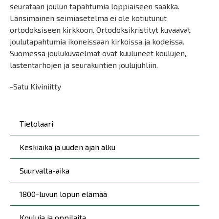
seurataan joulun tapahtumia loppiaiseen saakka.
Länsimainen seimiasetelma ei ole kotiutunut
ortodoksiseen kirkkoon. Ortodoksikristityt kuvaavat
joulutapahtumia ikoneissaan kirkoissa ja kodeissa.
Suomessa joulukuvaelmat ovat kuuluneet koulujen,
lastentarhojen ja seurakuntien joulujuhliin.
-Satu Kiviniitty
Päävalikko
Tietolaari
Keskiaika ja uuden ajan alku
Suurvalta-aika
1800-luvun lopun elämää
Kouluja ja oppilaita