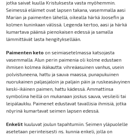
jotka saivat kuulla Kristuksesta vasta myöhemmin.
Seimessä eläimet ovat lapsen takana, vasemmalla aasi
Marian ja paimenten lähellä, oikealla härkä Joosefin ja
kolmen kuninkaan välissä. Legenda kertoo, aasi ja härkä
kumartava päänsä pienokaisen edessä ja samalla
lämmittävät lasta hengityksellään.
Paimenten keto
on seimiasetelmassa katsojasta
vasemmalla. Alun perin paimenia oli kolme edustaen
ihmisen kolmea ikäkautta: vihreäasuinen vanhus, usein
polvistuneena, hattu ja sauva maassa, punapukuinen
nuorukainen paljasjaloin ja paljain päin ja ruskeasävyinen
keski-ikäinen paimen, hattu kädessä. Ammattinsa
symbolina heillä on mukanaan joskus sauva, vesileili tai
leipälaukku. Paimenet edustavat tavallisia ihmisiä, jotka
nöyrinä kumartavat seimen lapsen edessä.
Enkelit
kuuluvat joulun tapahtumiin. Seimen yläpuolelle
asetetaan perinteisesti ns. kunnia enkeli, jolla on