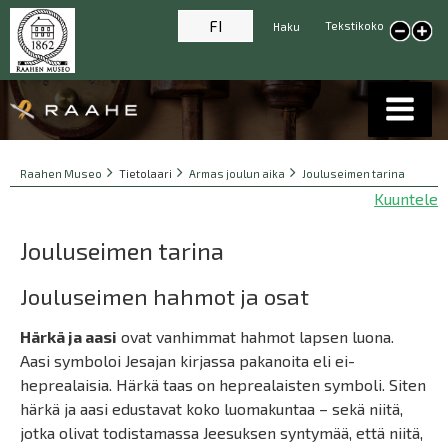
FI
Tekstikoko
Haku
Pienennä tekstikokoa
Suur
tekst
Breadcrumbs
You
Raahen Museo
Tietolaari
Armas joulun aika
Jouluseimen tarina
are
Kuuntele
here:
Jouluseimen tarina
Jouluseimen hahmot ja osat
Härkä ja aasi
ovat vanhimmat hahmot lapsen luona.
Aasi symboloi Jesajan kirjassa pakanoita eli ei-
heprealaisia. Härkä taas on heprealaisten symboli. Siten
härkä ja aasi edustavat koko luomakuntaa – sekä niitä,
jotka olivat todistamassa Jeesuksen syntymää, että niitä,