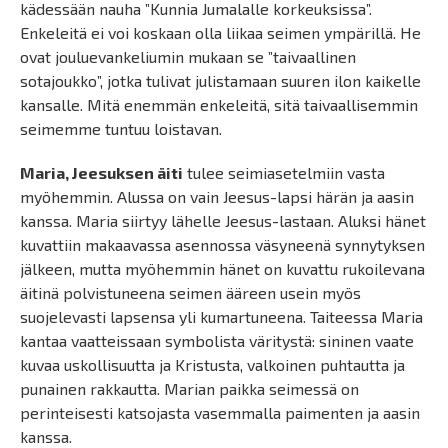
kädessään nauha ”Kunnia Jumalalle korkeuksissa”.
Enkeleitä ei voi koskaan olla liikaa seimen ympärillä. He
ovat jouluevankeliumin mukaan se ”taivaallinen
sotajoukko”, jotka tulivat julistamaan suuren ilon kaikelle
kansalle. Mitä enemmän enkeleitä, sitä taivaallisemmin
seimemme tuntuu loistavan.
Maria, Jeesuksen äiti
tulee seimiasetelmiin vasta
myöhemmin. Alussa on vain Jeesus-lapsi härän ja aasin
kanssa. Maria siirtyy lähelle Jeesus-lastaan. Aluksi hänet
kuvattiin makaavassa asennossa väsyneenä synnytyksen
jälkeen, mutta myöhemmin hänet on kuvattu rukoilevana
äitinä polvistuneena seimen ääreen usein myös
suojelevasti lapsensa yli kumartuneena. Taiteessa Maria
kantaa vaatteissaan symbolista väritystä: sininen vaate
kuvaa uskollisuutta ja Kristusta, valkoinen puhtautta ja
punainen rakkautta. Marian paikka seimessä on
perinteisesti katsojasta vasemmalla paimenten ja aasin
kanssa.