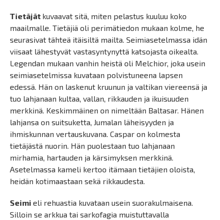
Tietäjät
kuvaavat sitä, miten pelastus kuuluu koko
maailmalle. Tietäjiä oli perimätiedon mukaan kolme, he
seurasivat tähteä itäisiltä mailta. Seimiasetelmassa idän
viisaat lähestyvät vastasyntynyttä katsojasta oikealta.
Legendan mukaan vanhin heistä oli Melchior, joka usein
seimiasetelmissa kuvataan polvistuneena lapsen
edessä. Hän on laskenut kruunun ja valtikan viereensä ja
tuo lahjanaan kultaa, vallan, rikkauden ja ikuisuuden
merkkinä. Keskimmäinen on nimeltään Baltasar. Hänen
lahjansa on suitsuketta, Jumalan läheisyyden ja
ihmiskunnan vertauskuvana. Caspar on kolmesta
tietäjästä nuorin. Hän puolestaan tuo lahjanaan
mirhamia, hartauden ja kärsimyksen merkkinä.
Asetelmassa kameli kertoo itämaan tietäjien oloista,
heidän kotimaastaan sekä rikkaudesta.
Seimi
eli rehuastia kuvataan usein suorakulmaisena.
Silloin se arkkua tai sarkofagia muistuttavalla