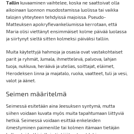
Tallin
kuvaaminen vaihtelee, koska ne saattoivat olla
aikoinaan luonnon muodostamissa luolissa tai vaikka
talojen yhteyteen tehdyissä majoissa. Pseudo-
Matteuksen apokryfievankeliumissa kerrotaan, että
Maria olisi viettänyt ensimmäiset kolme päivää luolassa
ja siirtynyt sieltä sitten kolmeksi päiväksi talliin.
Muita käytettyjä hahmoja ja osasia ovat vastakohtaiset
parit ja ryhmät, Jumala, ihmettelevä, palvova, lahjan
tuoja, nukkuva, heräävä ja utelias, soittajat, eläimet,
Herodeksen linna ja majatalo, ruoka, vaatteet, tuli ja vesi,
valot ja äänet.
Seimen määritelmä
Seimessä esitetään aina Jeesuksen syntymä, mutta
siihen voidaan kuvata myös muita tapahtumaan liittyviä
hetkiä. Seimessä voidaan esittää enkeleiden
ilmestyminen paimenille tai kolmen itämaan tietäjän