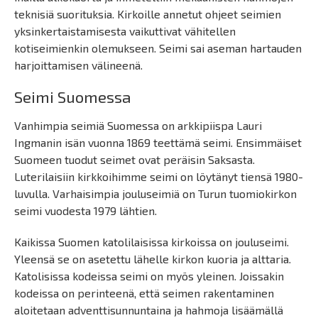
teknisiä suorituksia. Kirkoille annetut ohjeet seimien
yksinkertaistamisesta vaikuttivat vähitellen
kotiseimienkin olemukseen. Seimi sai aseman hartauden
harjoittamisen välineenä.
Seimi Suomessa
Vanhimpia seimiä Suomessa on arkkipiispa Lauri
Ingmanin isän vuonna 1869 teettämä seimi. Ensimmäiset
Suomeen tuodut seimet ovat peräisin Saksasta.
Luterilaisiin kirkkoihimme seimi on löytänyt tiensä 1980-
luvulla. Varhaisimpia jouluseimiä on Turun tuomiokirkon
seimi vuodesta 1979 lähtien.
Kaikissa Suomen katolilaisissa kirkoissa on jouluseimi.
Yleensä se on asetettu lähelle kirkon kuoria ja alttaria.
Katolisissa kodeissa seimi on myös yleinen. Joissakin
kodeissa on perinteenä, että seimen rakentaminen
aloitetaan adventtisunnuntaina ja hahmoja lisäämällä