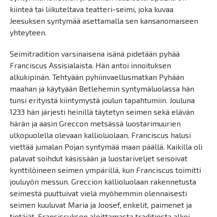
kiinteä tai liikuteltava teatteri-seimi, joka kuvaa
Jeesuksen syntymää asettamalla sen kansanomaiseen
yhteyteen.
Seimitradition varsinaisena isänä pidetään pyhää
Franciscus Assisialaista. Hän antoi innoituksen
alkukipinän. Tehtyään pyhiinvaellusmatkan Pyhään
maahan ja käytyään Betlehemin syntymäluolassa hän
tunsi erityistä kiintymystä joulun tapahtumiin. Jouluna
1233 hän järjesti heinillä täytetyn seimen sekä elävän
härän ja aasin Greccon metsässä luostarimuurien
ulkopuolella olevaan kallioluolaan. Franciscus halusi
viettää jumalan Pojan syntymää maan päällä. Kaikilla oli
palavat soihdut käsissään ja luostariveljet seisoivat
kynttilöineen seimen ympärillä, kun Franciscus toimitti
jouluyön messun. Greccion kallioluolaan rakennetusta
seimestä puuttuivat vielä myöhemmin olennaisesti
seimen kuuluvat Maria ja Joosef, enkelit, paimenet ja
tietäjät. Franciscuksen aloittamasta traditiosta alkoi