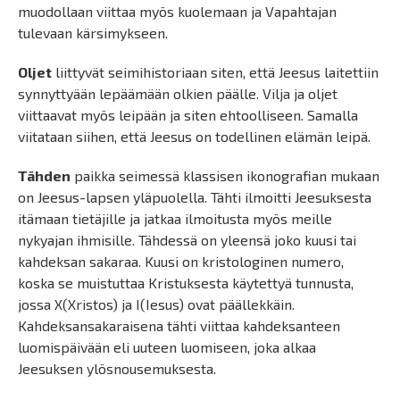
muodollaan viittaa myös kuolemaan ja Vapahtajan
tulevaan kärsimykseen.
Oljet
liittyvät seimihistoriaan siten, että Jeesus laitettiin
synnyttyään lepäämään olkien päälle. Vilja ja oljet
viittaavat myös leipään ja siten ehtoolliseen. Samalla
viitataan siihen, että Jeesus on todellinen elämän leipä.
Tähden
paikka seimessä klassisen ikonografian mukaan
on Jeesus-lapsen yläpuolella. Tähti ilmoitti Jeesuksesta
itämaan tietäjille ja jatkaa ilmoitusta myös meille
nykyajan ihmisille. Tähdessä on yleensä joko kuusi tai
kahdeksan sakaraa. Kuusi on kristologinen numero,
koska se muistuttaa Kristuksesta käytettyä tunnusta,
jossa X(Xristos) ja I(Iesus) ovat päällekkäin.
Kahdeksansakaraisena tähti viittaa kahdeksanteen
luomispäivään eli uuteen luomiseen, joka alkaa
Jeesuksen ylösnousemuksesta.