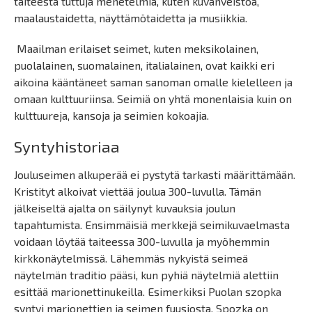
taiteesta tuttuja menetelmiä, kuten kuvanveistoa,
maalaustaidetta, näyttämötaidetta ja musiikkia.
Maailman erilaiset seimet, kuten meksikolainen,
puolalainen, suomalainen, italialainen, ovat kaikki eri
aikoina kääntäneet saman sanoman omalle kielelleen ja
omaan kulttuuriinsa. Seimiä on yhtä monenlaisia kuin on
kulttuureja, kansoja ja seimien kokoajia.
Syntyhistoriaa
Jouluseimen alkuperää ei pystytä tarkasti määrittämään.
Kristityt alkoivat viettää joulua 300-luvulla. Tämän
jälkeiseltä ajalta on säilynyt kuvauksia joulun
tapahtumista. Ensimmäisiä merkkejä seimikuvaelmasta
voidaan löytää taiteessa 300-luvulla ja myöhemmin
kirkkonäytelmissä. Lähemmäs nykyistä seimeä
näytelmän traditio pääsi, kun pyhiä näytelmiä alettiin
esittää marionettinukeilla. Esimerkiksi Puolan szopka
syntyi marionettien ja seimen fuusiosta. Spozka on