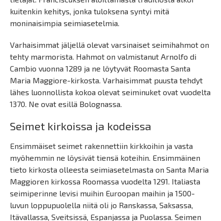
kuitenkin kehitys, jonka tuloksena syntyi mitä
moninaisimpia seimiasetelmia.
Varhaisimmat jäljellä olevat varsinaiset seimihahmot on
tehty marmorista. Hahmot on valmistanut Arnolfo di
Cambio vuonna 1289 ja ne löytyvät Roomasta Santa
Maria Maggiore-kirkosta. Varhaisimmat puusta tehdyt
lähes luonnollista kokoa olevat seiminuket ovat vuodelta
1370. Ne ovat esillä Bolognassa.
Seimet kirkoissa ja kodeissa
Ensimmäiset seimet rakennettiin kirkkoihin ja vasta
myöhemmin ne löysivät tiensä koteihin. Ensimmäinen
tieto kirkosta olleesta seimiasetelmasta on Santa Maria
Maggioren kirkossa Roomassa vuodelta 1291. Italiasta
seimiperinne levisi muihin Euroopan maihin ja 1500-
luvun loppupuolella niitä oli jo Ranskassa, Saksassa,
Itävallassa, Sveitsissä, Espanjassa ja Puolassa. Seimen