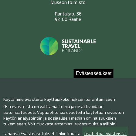
Museon toimisto
Rantakatu 36
92100 Raahe
Evästeasetukset
Ota yhteyttä!
Käytämme evästeitä käyttäjäkokemuksen parantamiseen
Yhteystiedot
Osa evästeistä on välttämättömiä ja ne aktivoidaan
Henkilökunta
automaattisesti. Vapaaehtoisia evästeitä käytetään sivuston
Anna palautetta
käytön analysointiin ja sosiaalisen median ominaisuuksien
tukemiseen. Voit muokata antamiasi suostumuksia milloin
Museo Facebookissa
Museo Instagramissa
tahansa Evästeasetukset-linkin kautta.
Lisätietoa evästeistä.