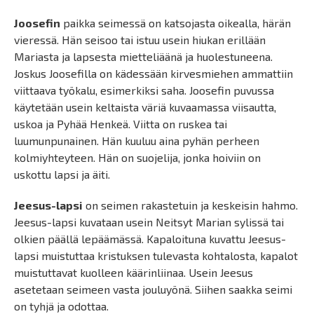
Joosefin
paikka seimessä on katsojasta oikealla, härän
vieressä. Hän seisoo tai istuu usein hiukan erillään
Mariasta ja lapsesta mietteliäänä ja huolestuneena.
Joskus Joosefilla on kädessään kirvesmiehen ammattiin
viittaava työkalu, esimerkiksi saha. Joosefin puvussa
käytetään usein keltaista väriä kuvaamassa viisautta,
uskoa ja Pyhää Henkeä. Viitta on ruskea tai
luumunpunainen. Hän kuuluu aina pyhän perheen
kolmiyhteyteen. Hän on suojelija, jonka hoiviin on
uskottu lapsi ja äiti.
Jeesus-lapsi
on seimen rakastetuin ja keskeisin hahmo.
Jeesus-lapsi kuvataan usein Neitsyt Marian sylissä tai
olkien päällä lepäämässä. Kapaloituna kuvattu Jeesus-
lapsi muistuttaa kristuksen tulevasta kohtalosta, kapalot
muistuttavat kuolleen käärinliinaa. Usein Jeesus
asetetaan seimeen vasta jouluyönä. Siihen saakka seimi
on tyhjä ja odottaa.