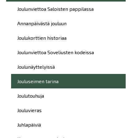
Joulunviettoa Saloisten pappilassa
Annanpäivästä jouluun
Joulukorttien historiaa
Joulunviettoa Soveliusten kodeissa
Joulunäyttelyissä
Jouluseimen tarina
Joulutouhuja
Jouluvieras
Juhlapäiviä