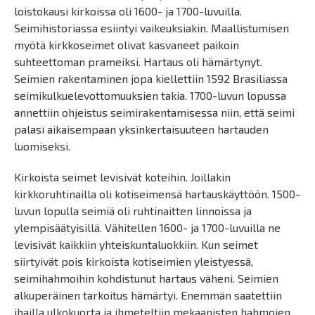
loistokausi kirkoissa oli 1600- ja 1700-luvuilla.
Seimihistoriassa esiintyi vaikeuksiakin. Maallistumisen
myötä kirkkoseimet olivat kasvaneet paikoin
suhteettoman prameiksi. Hartaus oli hämärtynyt.
Seimien rakentaminen jopa kiellettiin 1592 Brasiliassa
seimikulkuelevottomuuksien takia. 1700-luvun lopussa
annettiin ohjeistus seimirakentamisessa niin, että seimi
palasi aikaisempaan yksinkertaisuuteen hartauden
luomiseksi.
Kirkoista seimet levisivät koteihin. Joillakin
kirkkoruhtinailla oli kotiseimensä hartauskäyttöön. 1500-
luvun lopulla seimiä oli ruhtinaitten linnoissa ja
ylempisäätyisillä. Vähitellen 1600- ja 1700-luvuilla ne
levisivät kaikkiin yhteiskuntaluokkiin. Kun seimet
siirtyivät pois kirkoista kotiseimien yleistyessä,
seimihahmoihin kohdistunut hartaus väheni. Seimien
alkuperäinen tarkoitus hämärtyi. Enemmän saatettiin
ihailla ulkokuorta ja ihmeteltiin mekaanisten hahmojen