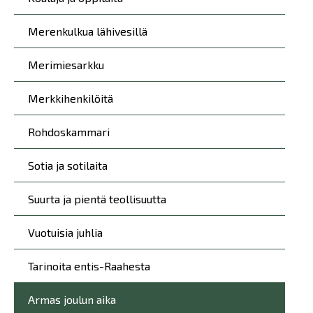
Merenkulkua lähivesillä
Merimiesarkku
Merkkihenkilöitä
Rohdoskammari
Sotia ja sotilaita
Suurta ja pientä teollisuutta
Vuotuisia juhlia
Tarinoita entis-Raahesta
Armas joulun aika