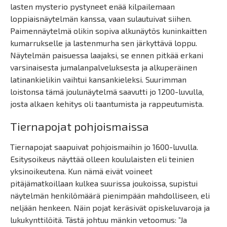
lasten mysterio pystyneet enää kilpailemaan
loppiaisnäytelmän kanssa, vaan sulautuivat siihen.
Paimennäytelmä olikin sopiva alkunäytös kuninkaitten
kumarrukselle ja lastenmurha sen järkyttävä loppu.
Näytelmän paisuessa laajaksi, se ennen pitkää erkani
varsinaisesta jumalanpalveluksesta ja alkuperäinen
latinankielikin vaihtui kansankieleksi. Suurimman
loistonsa tämä joulunäytelmä saavutti jo 1200-luvulla,
josta alkaen kehitys oli taantumista ja rappeutumista.
Tiernapojat pohjoismaissa
Tiernapojat saapuivat pohjoismaihin jo 1600-luvulla.
Esitysoikeus näyttää olleen koululaisten eli teinien
yksinoikeutena. Kun nämä eivät voineet
pitäjämatkoillaan kulkea suurissa joukoissa, supistui
näytelmän henkilömäärä pienimpään mahdolliseen, eli
neljään henkeen. Näin pojat keräsivät opiskeluvaroja ja
lukukynttilöitä. Tästä johtuu mänkin vetoomus: ”Ja