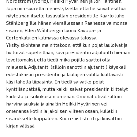
Nordström (Norio), Heikki Hyvärinen ja Jori Tähtinen.
Jopa niin suurella menestyksellä, että he saivat esittää
näytelmän itselle tasavallan presidentille Kaarlo Juho
Ståhlberg´ille hänen vieraillessaan Raahessa vaimonsa
sisaren, Ellen Wåhlbergin luona Kauppa- ja
Cortenkatujen kulmassa olevassa talossa.
Yksityiskohtana mainittakoon, että kun pojat lauloivat ja
huitoivat sapeleillaan, kävi presidentin adjutantti hieman
levottomaksi, että tiedä mikä pojilla saattoi olla
mielessä. Adjutantti (silloin sanottiin ajutantti) käyskeli
edestakaisin presidentin ja laulajien välillä luultavasti
käsi lähellä liipasinta. En tiedä saivatko pojat
kynttilänpätkää, mutta kaikki saivat presidentin kiittelyt
kädestä ja isokokoisen omenan. Omenat olivat silloin
harvinaisuuksia ja ainakin Heikki Hyvärinen vei
omenansa kotiin ja jakoi sen viiteen osaan, kullekin
sisarukselle kappaleen. Kuori siististi irti ja kuivattiin
kirjan välissä.