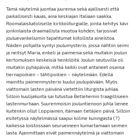
Tämä näytelmä juontaa juurensa sekä ajallisesti että
paikallisesti kauas, aina keskiajan Italiaan saakka.
Roomalaiskatoliselle kirkkoliturgialle, jonka kehitys kävi
jonkinlaista draamallista muotoa kohden, tarjosivat
jouluevankeliumin tapahtumat kiitollista aineistoa.
Näiden pohjalta syntyi joulumysterio, jossa nähtiin seimi
ja neitsyt Maria, enkeli ja paimenia sekä muitakin joulun
kertomuksen keskeisiä henkilöitä. Joulun seutuvilla oli
muitakin pyhäpäiviä, mitkä kaikki ovat antaneet osansa
tiernapoikien – tähtipoikien – näytelmään. Edellä
mainittu paimenmysterio kuului joulupäivään. Myös
viattomain lasten päivänä vietettiin liturgista juhlaa.
Silloin kuulijakunta sai tutustua Betlehemin traagilliseen
lastenmurhaan. Suurenmoisin jouluntienoon juhla lienee
kuitenkin ollut Loppiainen, itämaan tietäjien päivä. Silloin
esitetyssä näytelmässä saapui kolme kuningasta (?)
kaikessa loistossaan seurueineen kumartamaan seimen
lasta. Ajanmittaan eivät paimennäytelmä ja viattomain