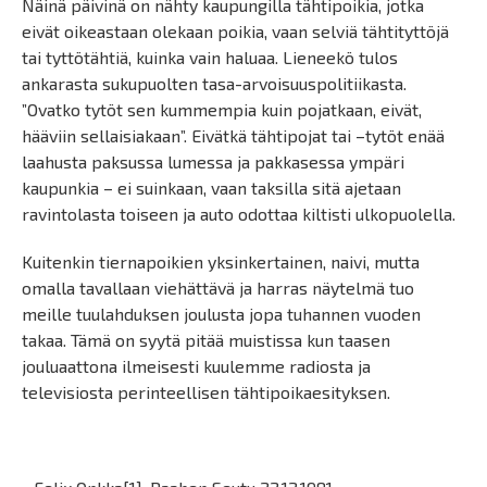
Näinä päivinä on nähty kaupungilla tähtipoikia, jotka
eivät oikeastaan olekaan poikia, vaan selviä tähtityttöjä
tai tyttötähtiä, kuinka vain haluaa. Lieneekö tulos
ankarasta sukupuolten tasa-arvoisuuspolitiikasta.
”Ovatko tytöt sen kummempia kuin pojatkaan, eivät,
hääviin sellaisiakaan”. Eivätkä tähtipojat tai –tytöt enää
laahusta paksussa lumessa ja pakkasessa ympäri
kaupunkia – ei suinkaan, vaan taksilla sitä ajetaan
ravintolasta toiseen ja auto odottaa kiltisti ulkopuolella.
Kuitenkin tiernapoikien yksinkertainen, naivi, mutta
omalla tavallaan viehättävä ja harras näytelmä tuo
meille tuulahduksen joulusta jopa tuhannen vuoden
takaa. Tämä on syytä pitää muistissa kun taasen
jouluaattona ilmeisesti kuulemme radiosta ja
televisiosta perinteellisen tähtipoikaesityksen.