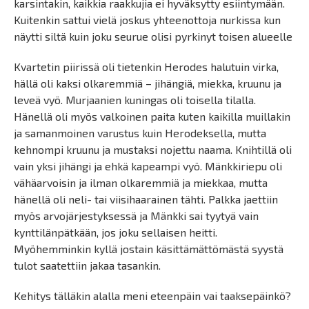
karsintakin, kaikkia raakkujia ei hyväksytty esiintymään.
Kuitenkin sattui vielä joskus yhteenottoja nurkissa kun
näytti siltä kuin joku seurue olisi pyrkinyt toisen alueelle
Kvartetin piirissä oli tietenkin Herodes halutuin virka,
hällä oli kaksi olkaremmiä – jihängiä, miekka, kruunu ja
leveä vyö. Murjaanien kuningas oli toisella tilalla.
Hänellä oli myös valkoinen paita kuten kaikilla muillakin
ja samanmoinen varustus kuin Herodeksella, mutta
kehnompi kruunu ja mustaksi nojettu naama. Knihtillä oli
vain yksi jihängi ja ehkä kapeampi vyö. Mänkkiriepu oli
vähäarvoisin ja ilman olkaremmiä ja miekkaa, mutta
hänellä oli neli- tai viisihaarainen tähti. Palkka jaettiin
myös arvojärjestyksessä ja Mänkki sai tyytyä vain
kynttilänpätkään, jos joku sellaisen heitti.
Myöhemminkin kyllä jostain käsittämättömästä syystä
tulot saatettiin jakaa tasankin.
Kehitys tälläkin alalla meni eteenpäin vai taaksepäinkö?