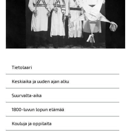
Päävalikko
Tietolaari
Keskiaika ja uuden ajan alku
Suurvalta-aika
1800-luvun lopun elämää
Kouluja ja oppilaita