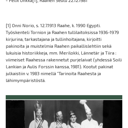
- Felix Onkka[1], Raahen Seutu 22.12.1981
[1] Onni Norio, s. 12.7.1913 Raahe, k. 1990 Egypti.
Työskenteli Tornion ja Raahen tullilaitoksissa 1936-1979
kirjurina, tarkastajana ja tullinhoitajana, kirjoitti
pakinoita ja muistelmia Raahen paikallislehtiin sekä
lukuisia historiikkeja, mm. Merilokki, Lännetär ja Tiira :
viimeiset Raahessa rakennetut purjelaivat (yhdessä Soili
Lankian ja Aulis Forssin kanssa, 1981). Kootut pakinat
julkaistiin v. 1983 nimellä ”Tarinoita Raahesta ja
lähimympäristöstä.