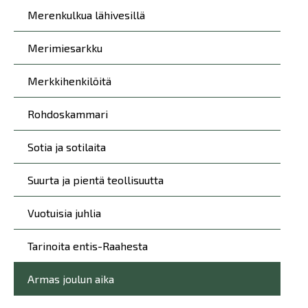
Merenkulkua lähivesillä
Merimiesarkku
Merkkihenkilöitä
Rohdoskammari
Sotia ja sotilaita
Suurta ja pientä teollisuutta
Vuotuisia juhlia
Tarinoita entis-Raahesta
Armas joulun aika