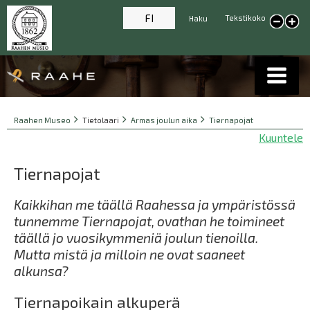
FI
Tekstikoko
Haku
Pienennä tekstikokoa
Suur
tekst
Breadcrumbs
You
Raahen Museo
Tietolaari
Armas joulun aika
Tiernapojat
are
Kuuntele
here:
Tiernapojat
Kaikkihan me täällä Raahessa ja ympäristössä
tunnemme Tiernapojat, ovathan he toimineet
täällä jo vuosikymmeniä joulun tienoilla.
Mutta mistä ja milloin ne ovat saaneet
alkunsa?
Tiernapoikain alkuperä