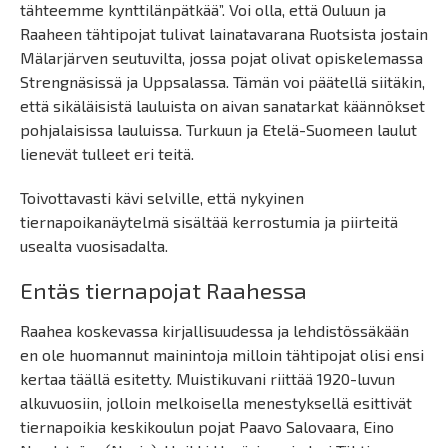
tähteemme kynttilänpätkää”. Voi olla, että Ouluun ja
Raaheen tähtipojat tulivat lainatavarana Ruotsista jostain
Mälarjärven seutuvilta, jossa pojat olivat opiskelemassa
Strengnäsissä ja Uppsalassa. Tämän voi päätellä siitäkin,
että sikäläisistä lauluista on aivan sanatarkat käännökset
pohjalaisissa lauluissa. Turkuun ja Etelä-Suomeen laulut
lienevät tulleet eri teitä.
Toivottavasti kävi selville, että nykyinen
tiernapoikanäytelmä sisältää kerrostumia ja piirteitä
usealta vuosisadalta.
Entäs tiernapojat Raahessa
Raahea koskevassa kirjallisuudessa ja lehdistössäkään
en ole huomannut mainintoja milloin tähtipojat olisi ensi
kertaa täällä esitetty. Muistikuvani riittää 1920-luvun
alkuvuosiin, jolloin melkoisella menestyksellä esittivät
tiernapoikia keskikoulun pojat Paavo Salovaara, Eino