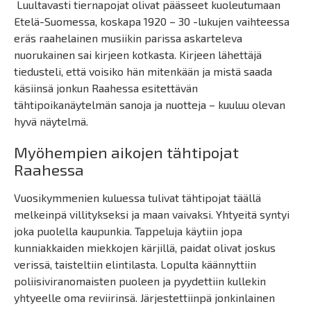
Luultavasti tiernapojat olivat päässeet kuoleutumaan
Etelä-Suomessa, koskapa 1920 – 30 -lukujen vaihteessa
eräs raahelainen musiikin parissa askarteleva
nuorukainen sai kirjeen kotkasta. Kirjeen lähettäjä
tiedusteli, että voisiko hän mitenkään ja mistä saada
käsiinsä jonkun Raahessa esitettävän
tähtipoikanäytelmän sanoja ja nuotteja – kuuluu olevan
hyvä näytelmä.
Myöhempien aikojen tähtipojat
Raahessa
Vuosikymmenien kuluessa tulivat tähtipojat täällä
melkeinpä villitykseksi ja maan vaivaksi. Yhtyeitä syntyi
joka puolella kaupunkia. Tappeluja käytiin jopa
kunniakkaiden miekkojen kärjillä, paidat olivat joskus
verissä, taisteltiin elintilasta. Lopulta käännyttiin
poliisiviranomaisten puoleen ja pyydettiin kullekin
yhtyeelle oma reviirinsä. Järjestettiinpä jonkinlainen