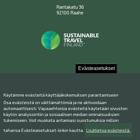
Rantakatu 36
92100 Raahe
Evästeasetukset
Ota yhteyttä!
Käytämme evästeitä käyttäjäkokemuksen parantamiseen
Yhteystiedot
Osa evästeistä on välttämättömiä ja ne aktivoidaan
Henkilökunta
automaattisesti. Vapaaehtoisia evästeitä käytetään sivuston
Anna palautetta
käytön analysointiin ja sosiaalisen median ominaisuuksien
tukemiseen. Voit muokata antamiasi suostumuksia milloin
Museo Facebookissa
Museo Instagramissa
tahansa Evästeasetukset-linkin kautta.
Lisätietoa evästeistä.
Museo Youtubessa