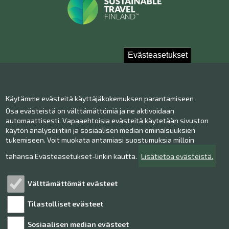
Evästeasetukset
Ota yhteyttä!
Käytämme evästeitä käyttäjäkokemuksen parantamiseen
Yhteystiedot
Osa evästeistä on välttämättömiä ja ne aktivoidaan
Henkilökunta
automaattisesti. Vapaaehtoisia evästeitä käytetään sivuston
Anna palautetta
käytön analysointiin ja sosiaalisen median ominaisuuksien
tukemiseen. Voit muokata antamiasi suostumuksia milloin
Museo Facebookissa
Museo Instagramissa
tahansa Evästeasetukset-linkin kautta.
Lisätietoa evästeistä.
Museo Youtubessa
Välttämättömät evästeet
Tilastolliset evästeet
Tutustu!
Sosiaalisen median evästeet