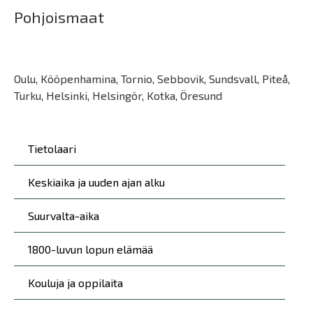
Pohjoismaat
Oulu, Kööpenhamina, Tornio, Sebbovik, Sundsvall, Piteå,
Turku, Helsinki, Helsingör, Kotka, Öresund
Päävalikko
Tietolaari
Keskiaika ja uuden ajan alku
Suurvalta-aika
1800-luvun lopun elämää
Kouluja ja oppilaita