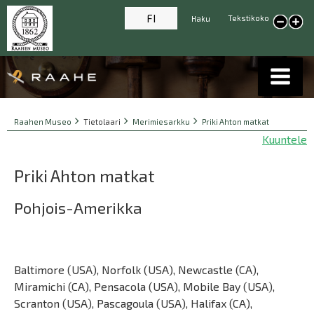
FI
Tekstikoko
Haku
Pienennä tekstikokoa
Suur
tekst
Breadcrumbs
You
Raahen Museo
Tietolaari
Merimiesarkku
Priki Ahton matkat
are
Kuuntele
here:
Priki Ahton matkat
Pohjois-Amerikka
Baltimore (USA), Norfolk (USA), Newcastle (CA),
Miramichi (CA), Pensacola (USA), Mobile Bay (USA),
Scranton (USA), Pascagoula (USA), Halifax (CA),