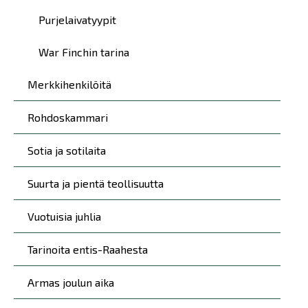
Purjelaivatyypit
War Finchin tarina
Merkkihenkilöitä
Rohdoskammari
Sotia ja sotilaita
Suurta ja pientä teollisuutta
Vuotuisia juhlia
Tarinoita entis-Raahesta
Armas joulun aika