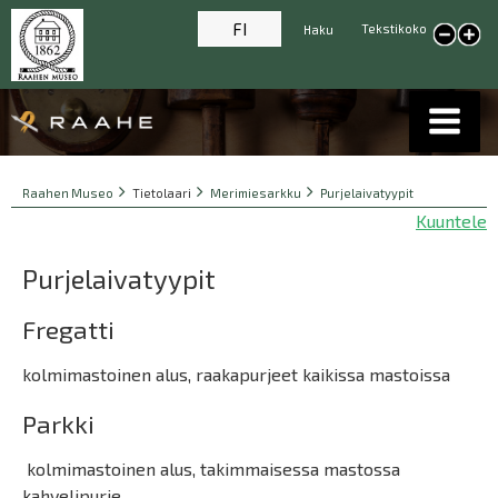
FI
Tekstikoko
Haku
Pienennä tekstikokoa
Suur
tekst
Breadcrumbs
You
Raahen Museo
Tietolaari
Merimiesarkku
Purjelaivatyypit
are
Kuuntele
here:
Purjelaivatyypit
Fregatti
kolmimastoinen alus, raakapurjeet kaikissa mastoissa
Parkki
kolmimastoinen alus, takimmaisessa mastossa
kahvelipurje