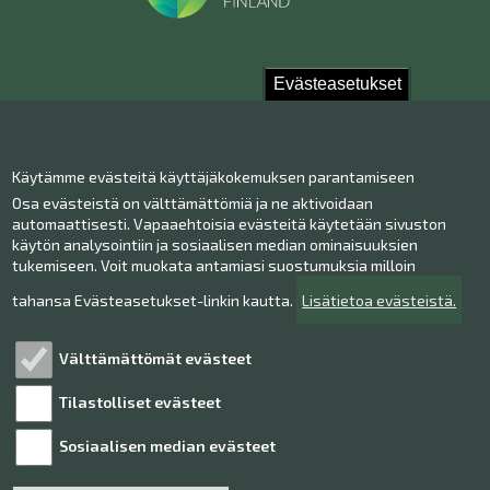
Evästeasetukset
Ota yhteyttä!
Käytämme evästeitä käyttäjäkokemuksen parantamiseen
Yhteystiedot
Osa evästeistä on välttämättömiä ja ne aktivoidaan
Henkilökunta
automaattisesti. Vapaaehtoisia evästeitä käytetään sivuston
Anna palautetta
käytön analysointiin ja sosiaalisen median ominaisuuksien
tukemiseen. Voit muokata antamiasi suostumuksia milloin
Museo Facebookissa
Museo Instagramissa
tahansa Evästeasetukset-linkin kautta.
Lisätietoa evästeistä.
Museo Youtubessa
Välttämättömät evästeet
Tilastolliset evästeet
Tutustu!
Sosiaalisen median evästeet
Henkilötietojen käsittely
Saavutettavuusseloste