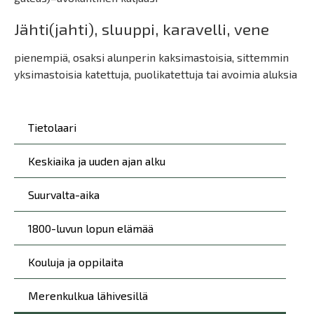
Jähti(jahti), sluuppi, karavelli, vene
pienempiä, osaksi alunperin kaksimastoisia, sittemmin
yksimastoisia katettuja, puolikatettuja tai avoimia aluksia
Päävalikko
Tietolaari
Keskiaika ja uuden ajan alku
Suurvalta-aika
1800-luvun lopun elämää
Kouluja ja oppilaita
Merenkulkua lähivesillä