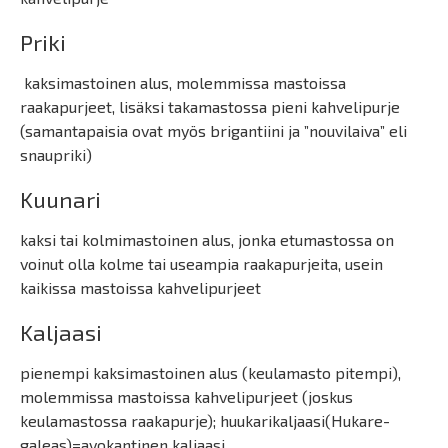
Priki
kaksimastoinen alus, molemmissa mastoissa
raakapurjeet, lisäksi takamastossa pieni kahvelipurje
(samantapaisia ovat myös brigantiini ja ”nouvilaiva” eli
snaupriki)
Kuunari
kaksi tai kolmimastoinen alus, jonka etumastossa on
voinut olla kolme tai useampia raakapurjeita, usein
kaikissa mastoissa kahvelipurjeet
Kaljaasi
pienempi kaksimastoinen alus (keulamasto pitempi),
molemmissa mastoissa kahvelipurjeet (joskus
keulamastossa raakapurje); huukarikaljaasi(Hukare-
galeas)=avokantinen kaljaasi